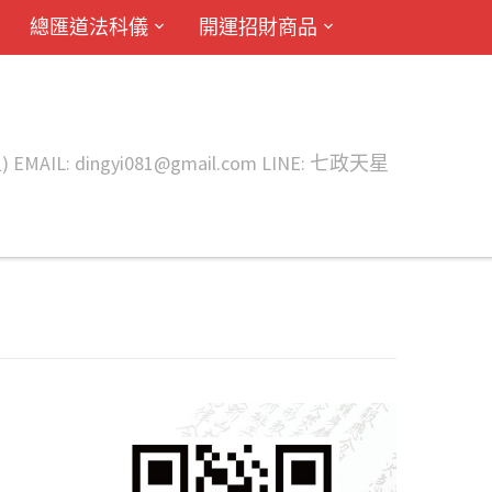
總匯道法科儀
開運招財商品
ingyi081@gmail.com LINE: 七政天星