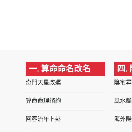
一. 算命命名改名
四.
奇門天星改運
陰宅尋
算命命理諮詢
風水鑑
回客流年卜卦
海外陽