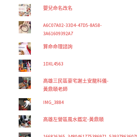
嬰兒命名改名
A6C07A02-33D4-47D5-8A58-
3A61609392A7
算命命理諮詢
1DXL4563
高雄三民區豪宅謝土安龍科儀-
黃鼎頤老師
IMG_3884
高雄左營區風水鑑定-黃鼎頤
166826365_3480461775386971_53937863607