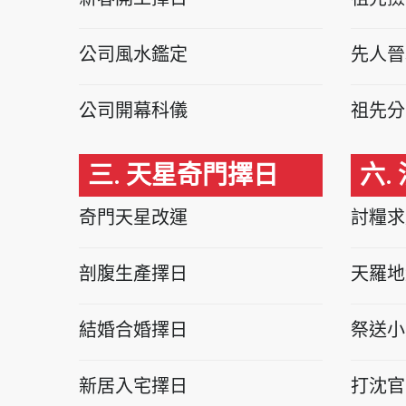
公司風水鑑定
先人晉
公司開幕科儀
祖先分
三. 天星奇門擇日
六.
奇門天星改運
討糧求
剖腹生產擇日
天羅地
結婚合婚擇日
祭送小
新居入宅擇日
打沈官