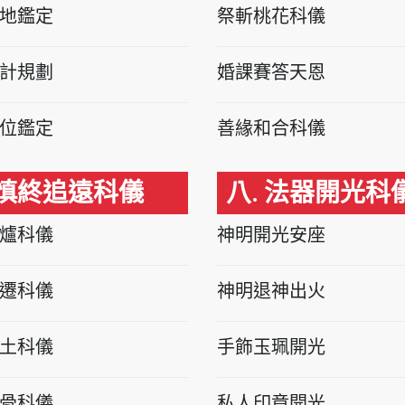
地鑑定
祭斬桃花科儀
計規劃
婚課賽答天恩
位鑑定
善緣和合科儀
 慎終追遠科儀
八. 法器開光科
爐科儀
神明開光安座
遷科儀
神明退神出火
土科儀
手飾玉珮開光
骨科儀
私人印章開光