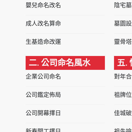
嬰兒命名改名
陰宅墓
成人改名算命
墓園設
生基造命改運
靈骨塔
二. 公司命名風水
五.
企業公司命名
對年合
公司鑑定佈局
祖牌位
公司開幕擇日
佳城破
新春開工擇日
祖先撿