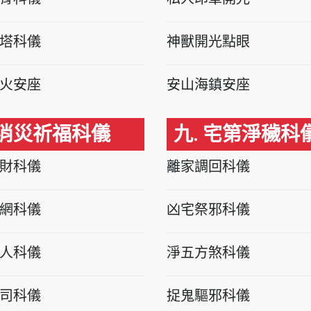
塔科儀
神獸開光點眼
火安座
安山海鎮安座
 消災祈福科儀
九. 宅第淨穢科
財科儀
離家調回科儀
網科儀
凶宅祭邪科儀
人科儀
淨五方煞科儀
司科儀
捉鬼驅邪科儀