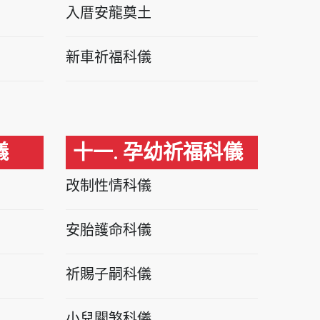
入厝安龍奠土
新車祈福科儀
儀
十一. 孕幼祈福科儀
改制性情科儀
安胎護命科儀
祈賜子嗣科儀
小兒關煞科儀