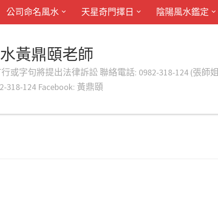
公司命名風水
天星奇門擇日
陰陽風水鑑定
風水黃鼎頤老師
律訴訟 聯絡電話: 0982-318-124 (張師姐) EMAIL: d
-318-124 Facebook: 黃鼎頤