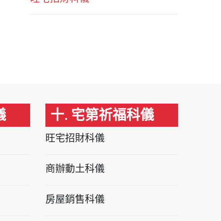
儀
十. 宅第祈福科儀
旺宅招財科儀
商辦動土科儀
房屋銷售科儀