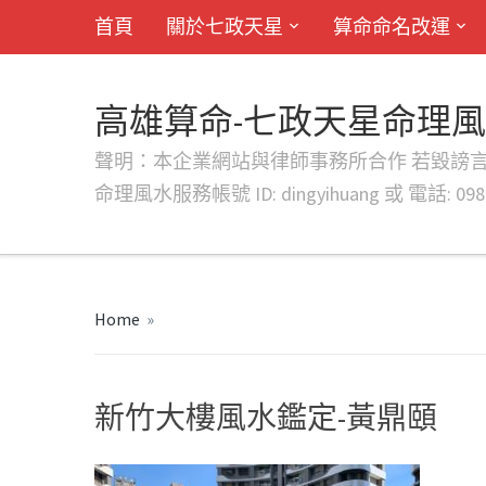
首頁
關於七政天星
算命命名改運
高雄算命-七政天星命理
聲明：本企業網站與律師事務所合作 若毀謗言行或字句將提出法
命理風水服務帳號 ID: dingyihuang 或 電話: 0982
Home
»
新竹大樓風水鑑定-黃鼎頤