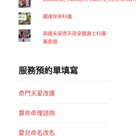
藏魂保命科儀
高雄永安透天房安龍謝土科儀-
黃鼎頤
服務預約單填寫
奇門天星改運
算命命理諮詢
嬰兒命名改名