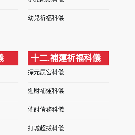
幼兒祈福科儀
儀
十二.補運祈福科儀
探元辰宮科儀
進財補運科儀
催討債務科儀
打城超拔科儀