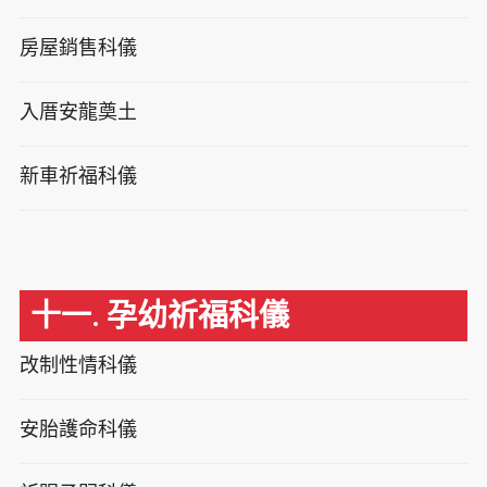
房屋銷售科儀
入厝安龍奠土
新車祈福科儀
十一. 孕幼祈福科儀
改制性情科儀
安胎護命科儀