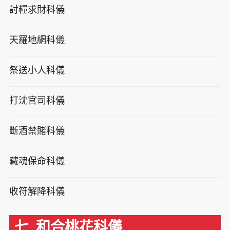
討糧求財科儀
天羅地網科儀
祭送小人科儀
打沈官司科儀
斷酒禁賭科儀
藏魂保命科儀
收符解降科儀
七. 和合桃花科儀