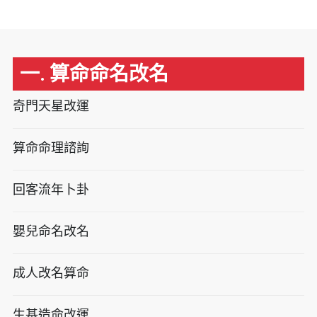
一. 算命命名改名
奇門天星改運
算命命理諮詢
回客流年卜卦
嬰兒命名改名
成人改名算命
生基造命改運