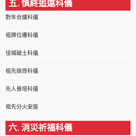
五. 慎終追遠科儀
對年合爐科儀
祖牌位遷科儀
佳城破土科儀
祖先撿骨科儀
先人晉塔科儀
祖先分火安座
六. 消災祈福科儀