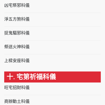
凶宅祭邪科儀
淨五方煞科儀
捉鬼驅邪科儀
祭送火神科儀
上樑安座科儀
十. 宅第祈福科儀
旺宅招財科儀
商辦動土科儀