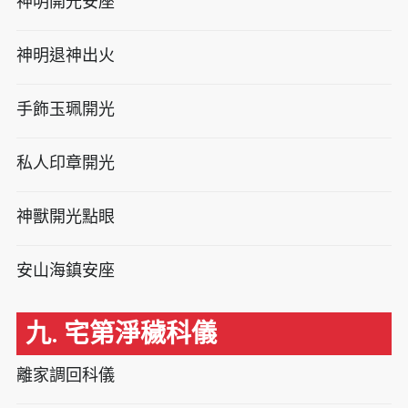
神明開光安座
神明退神出火
手飾玉珮開光
私人印章開光
神獸開光點眼
安山海鎮安座
九. 宅第淨穢科儀
離家調回科儀