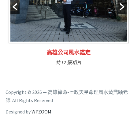
鑑定
林氏福主量子生基造
共 6 張相片
Copyright © 2026 — 高雄算命-七政天星命理風水黃鼎頤老
師. All Rights Reserved
Designed by
WPZOOM