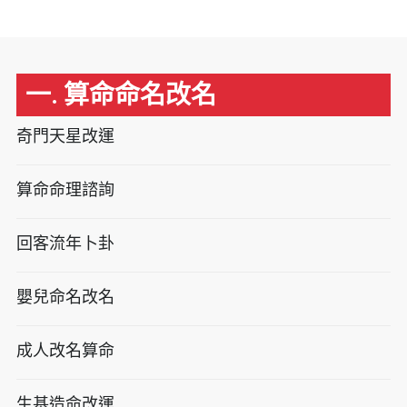
一. 算命命名改名
奇門天星改運
算命命理諮詢
回客流年卜卦
嬰兒命名改名
成人改名算命
生基造命改運