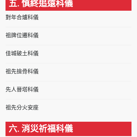
五. 慎終追遠科儀
對年合爐科儀
祖牌位遷科儀
佳城破土科儀
祖先撿骨科儀
先人晉塔科儀
祖先分火安座
六. 消災祈福科儀