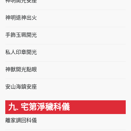
神明開光安座
神明退神出火
手飾玉珮開光
私人印章開光
神獸開光點眼
安山海鎮安座
九. 宅第淨穢科儀
離家調回科儀