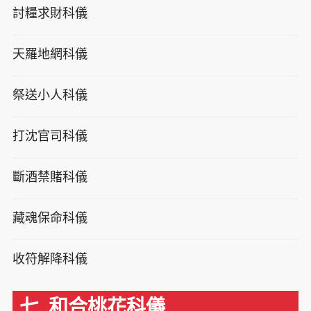
討糧求財科儀
天羅地網科儀
祭送小人科儀
打沈官司科儀
斷酒禁賭科儀
藏魂保命科儀
收符解降科儀
七. 和合桃花科儀