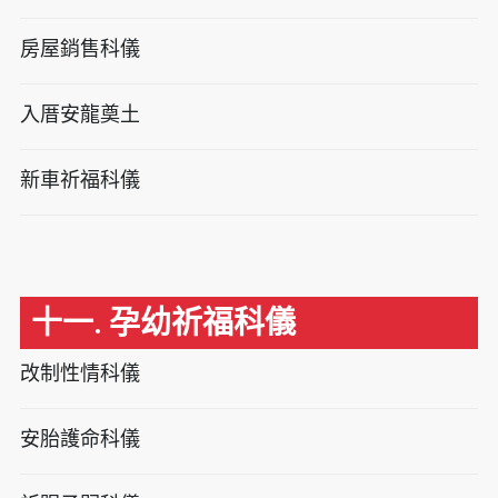
房屋銷售科儀
入厝安龍奠土
新車祈福科儀
十一. 孕幼祈福科儀
改制性情科儀
安胎護命科儀