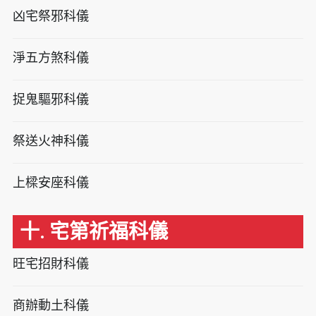
凶宅祭邪科儀
淨五方煞科儀
捉鬼驅邪科儀
祭送火神科儀
上樑安座科儀
十. 宅第祈福科儀
旺宅招財科儀
商辦動土科儀