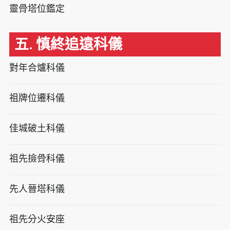
靈骨塔位鑑定
五. 慎終追遠科儀
對年合爐科儀
祖牌位遷科儀
佳城破土科儀
祖先撿骨科儀
先人晉塔科儀
祖先分火安座