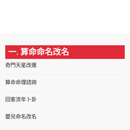
一. 算命命名改名
奇門天星改運
算命命理諮詢
回客流年卜卦
嬰兒命名改名