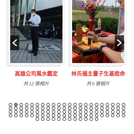
林氏福主量子生基造命
台南永康風水鑑定
共 6 張相片
共 9 張相片