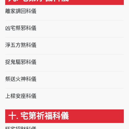
離家調回科儀
凶宅祭邪科儀
淨五方煞科儀
捉鬼驅邪科儀
祭送火神科儀
上樑安座科儀
十. 宅第祈福科儀