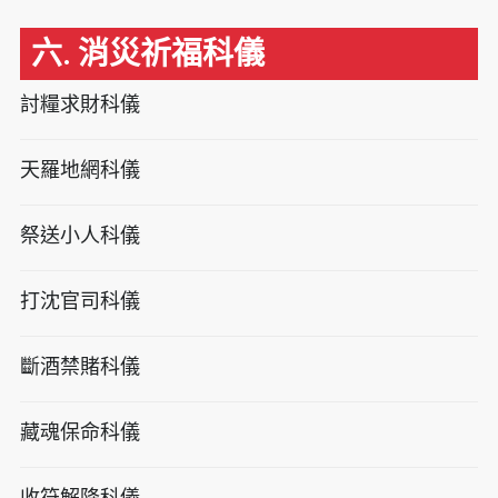
六. 消災祈福科儀
討糧求財科儀
天羅地網科儀
祭送小人科儀
打沈官司科儀
斷酒禁賭科儀
藏魂保命科儀
收符解降科儀