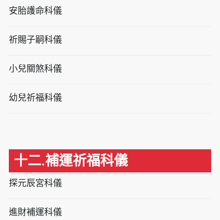
安胎護命科儀
祈賜子嗣科儀
小兒關煞科儀
幼兒祈福科儀
十二.補運祈福科儀
探元辰宮科儀
進財補運科儀