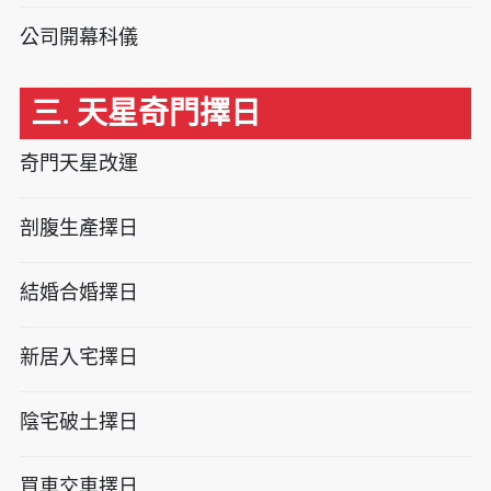
公司開幕科儀
三. 天星奇門擇日
奇門天星改運
剖腹生產擇日
結婚合婚擇日
新居入宅擇日
陰宅破土擇日
買車交車擇日