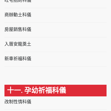
旺宅招財科儀
商辦動土科儀
房屋銷售科儀
入厝安龍奠土
新車祈福科儀
十一. 孕幼祈福科儀
改制性情科儀