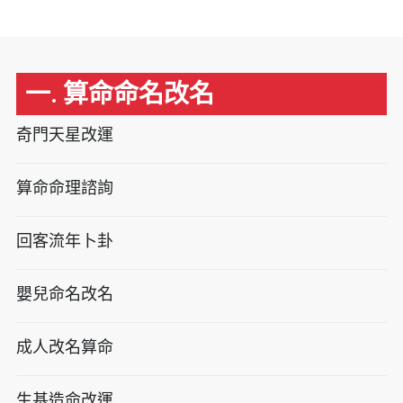
一. 算命命名改名
奇門天星改運
算命命理諮詢
回客流年卜卦
嬰兒命名改名
成人改名算命
生基造命改運