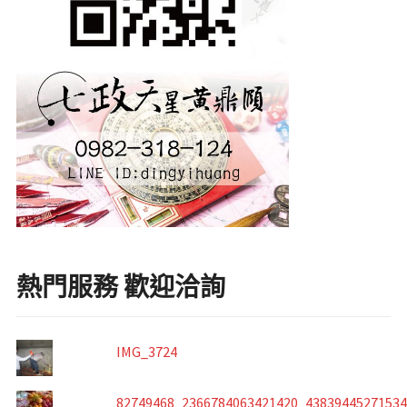
熱門服務 歡迎洽詢
IMG_3724
82749468_2366784063421420_4383944527153