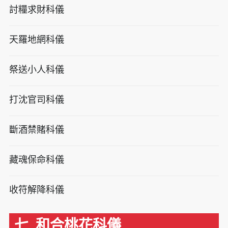
討糧求財科儀
天羅地網科儀
祭送小人科儀
打沈官司科儀
斷酒禁賭科儀
藏魂保命科儀
收符解降科儀
七. 和合桃花科儀