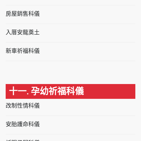
房屋銷售科儀
入厝安龍奠土
新車祈福科儀
十一. 孕幼祈福科儀
改制性情科儀
安胎護命科儀