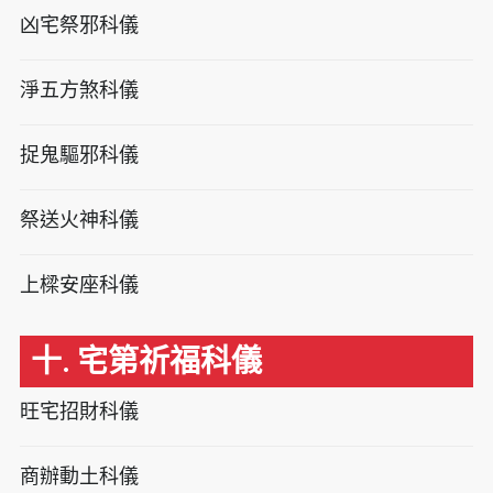
凶宅祭邪科儀
淨五方煞科儀
捉鬼驅邪科儀
祭送火神科儀
上樑安座科儀
十. 宅第祈福科儀
旺宅招財科儀
商辦動土科儀