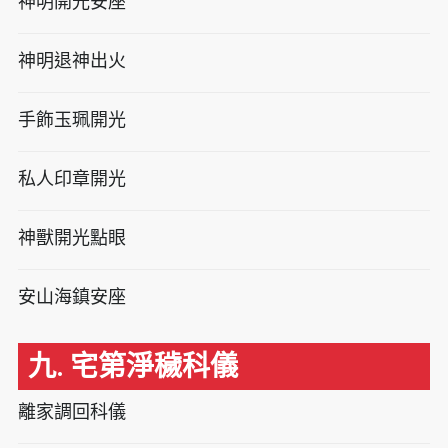
神明開光安座
神明退神出火
手飾玉珮開光
私人印章開光
神獸開光點眼
安山海鎮安座
九. 宅第淨穢科儀
離家調回科儀