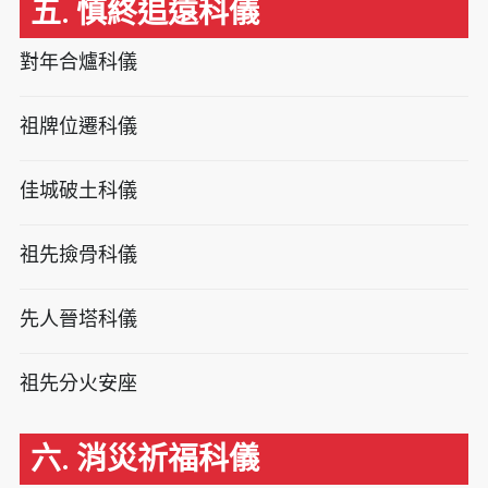
五. 慎終追遠科儀
對年合爐科儀
祖牌位遷科儀
佳城破土科儀
祖先撿骨科儀
先人晉塔科儀
祖先分火安座
六. 消災祈福科儀