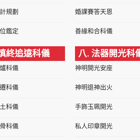
計規劃
婚課賽答天恩
位鑑定
善緣和合科儀
 慎終追遠科儀
八. 法器開光科
爐科儀
神明開光安座
遷科儀
神明退神出火
土科儀
手飾玉珮開光
骨科儀
私人印章開光