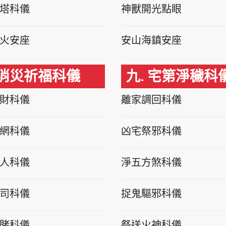
塔科儀
神獸開光點眼
火安座
安山海鎮安座
 消災祈福科儀
九. 宅第淨穢科
財科儀
離家調回科儀
網科儀
凶宅祭邪科儀
人科儀
淨五方煞科儀
司科儀
捉鬼驅邪科儀
賭科儀
祭送火神科儀