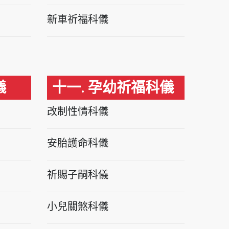
新車祈福科儀
儀
十一. 孕幼祈福科儀
改制性情科儀
安胎護命科儀
祈賜子嗣科儀
小兒關煞科儀