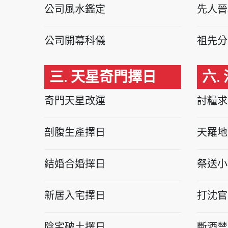
公司風水鑑定
先人晉
公司開幕科儀
祖先分
三. 天星奇門擇日
六.
奇門天星改運
討糧求
剖腹生產擇日
天羅地
結婚合婚擇日
祭送小
新居入宅擇日
打沈官
陰宅破土擇日
斷酒禁