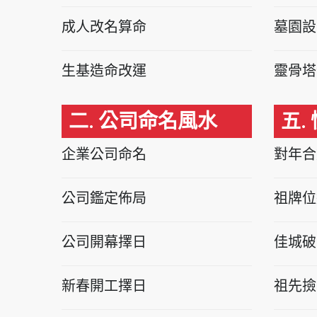
成人改名算命
墓園設
生基造命改運
靈骨塔
二. 公司命名風水
五.
企業公司命名
對年合
公司鑑定佈局
祖牌位
公司開幕擇日
佳城破
新春開工擇日
祖先撿