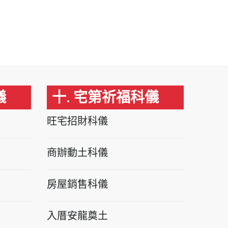
儀
十. 宅第祈福科儀
旺宅招財科儀
商辦動土科儀
房屋銷售科儀
入厝安龍奠土