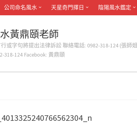
公司命名風水
天星奇門擇日
陰陽風水鑑定
風水黃鼎頤老師
律訴訟 聯絡電話: 0982-318-124 (張師姐) EMAIL: d
-318-124 Facebook: 黃鼎頤
_4013325240766562304_n