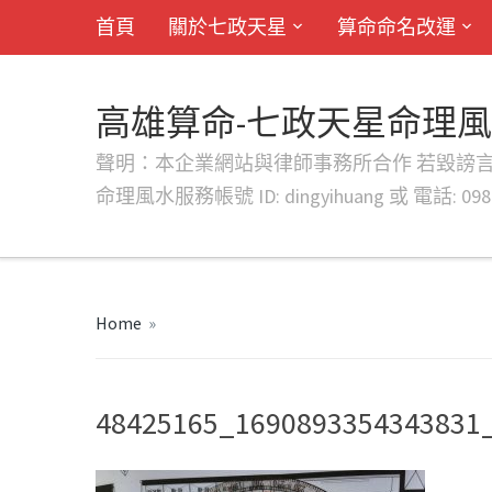
首頁
關於七政天星
算命命名改運
高雄算命-七政天星命理
聲明：本企業網站與律師事務所合作 若毀謗言行或字句將提出法
命理風水服務帳號 ID: dingyihuang 或 電話: 0982
Home
»
48425165_1690893354343831