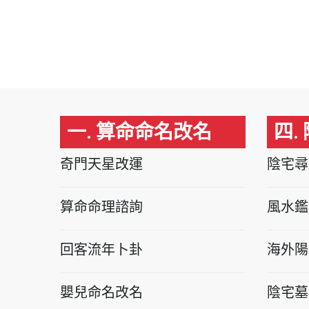
一. 算命命名改名
四.
奇門天星改運
陰宅尋
算命命理諮詢
風水鑑
回客流年卜卦
海外陽
嬰兒命名改名
陰宅墓