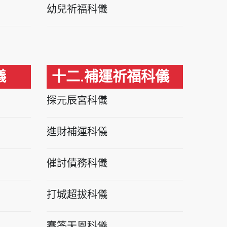
幼兒祈福科儀
儀
十二.補運祈福科儀
探元辰宮科儀
進財補運科儀
催討債務科儀
打城超拔科儀
賽答天恩科儀