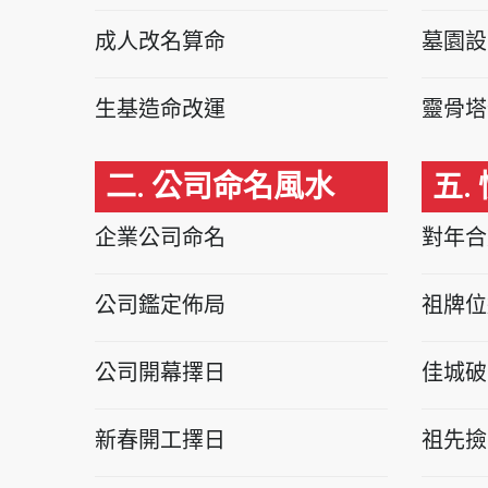
成人改名算命
墓園設
生基造命改運
靈骨塔
二. 公司命名風水
五.
企業公司命名
對年合
公司鑑定佈局
祖牌位
公司開幕擇日
佳城破
新春開工擇日
祖先撿