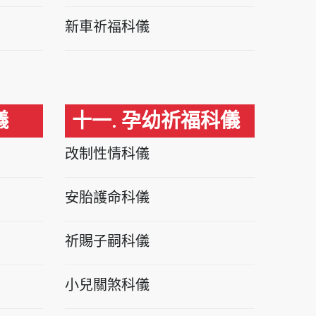
新車祈福科儀
儀
十一. 孕幼祈福科儀
改制性情科儀
安胎護命科儀
祈賜子嗣科儀
小兒關煞科儀