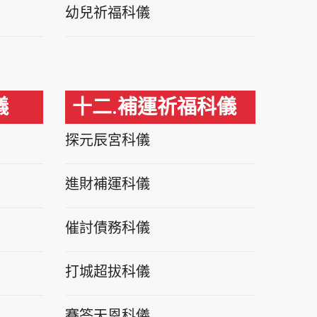
幼兒祈福科儀
儀
十二.補運祈福科儀
探元辰宮科儀
進財補運科儀
催討債務科儀
打城超拔科儀
賽答天恩科儀