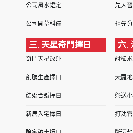
公司風水鑑定
先人晉
公司開幕科儀
祖先分
三. 天星奇門擇日
六.
奇門天星改運
討糧求
剖腹生產擇日
天羅地
結婚合婚擇日
祭送小
新居入宅擇日
打沈官
陰宅破土擇日
斷酒禁