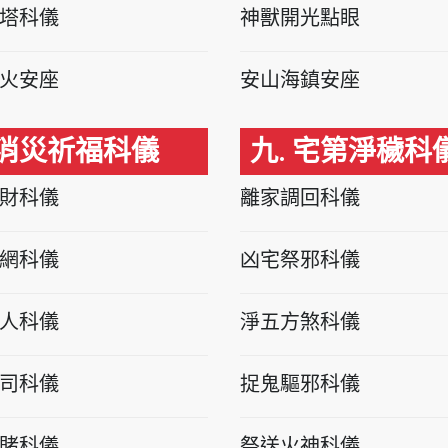
塔科儀
神獸開光點眼
火安座
安山海鎮安座
 消災祈福科儀
九. 宅第淨穢科
財科儀
離家調回科儀
網科儀
凶宅祭邪科儀
人科儀
淨五方煞科儀
司科儀
捉鬼驅邪科儀
賭科儀
祭送火神科儀