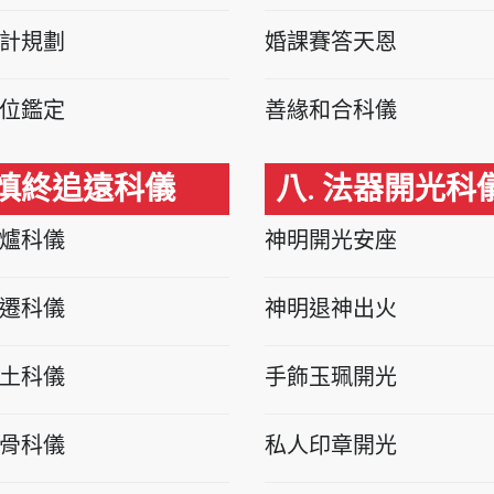
計規劃
婚課賽答天恩
位鑑定
善緣和合科儀
 慎終追遠科儀
八. 法器開光科
爐科儀
神明開光安座
遷科儀
神明退神出火
土科儀
手飾玉珮開光
骨科儀
私人印章開光