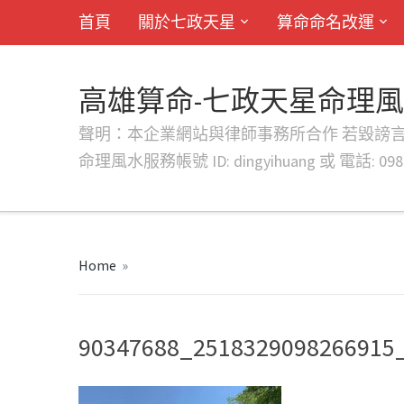
首頁
關於七政天星
算命命名改運
高雄算命-七政天星命理
聲明：本企業網站與律師事務所合作 若毀謗言行或字句將提出法
命理風水服務帳號 ID: dingyihuang 或 電話: 0982
Home
»
90347688_2518329098266915