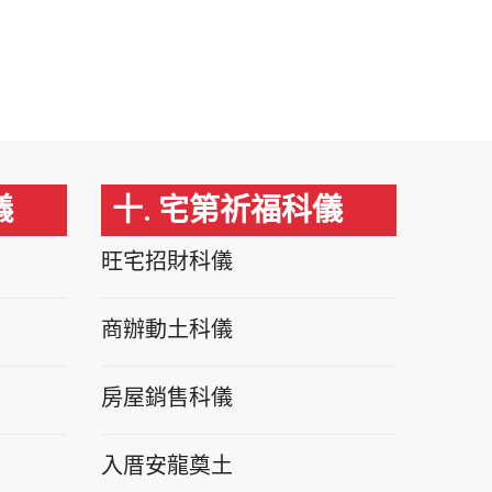
儀
十. 宅第祈福科儀
旺宅招財科儀
商辦動土科儀
房屋銷售科儀
入厝安龍奠土