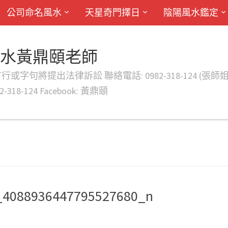
公司命名風水
天星奇門擇日
陰陽風水鑑定
風水黃鼎頤老師
律訴訟 聯絡電話: 0982-318-124 (張師姐) EMAIL: d
-318-124 Facebook: 黃鼎頤
_4088936447795527680_n