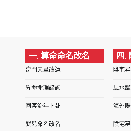
一. 算命命名改名
四.
奇門天星改運
陰宅尋
算命命理諮詢
風水鑑
回客流年卜卦
海外陽
嬰兒命名改名
陰宅墓