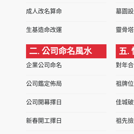
成人改名算命
墓園設
生基造命改運
靈骨塔
二. 公司命名風水
五.
企業公司命名
對年合
公司鑑定佈局
祖牌位
公司開幕擇日
佳城破
新春開工擇日
祖先撿