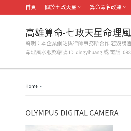
首頁
關於七政天星
算命命名改運
高雄算命-七政天星命理
聲明：本企業網站與律師事務所合作 若毀謗言行或字句將提出法
命理風水服務帳號 ID: dingyihuang 或 電話: 0982
Home
»
OLYMPUS DIGITAL CAMERA