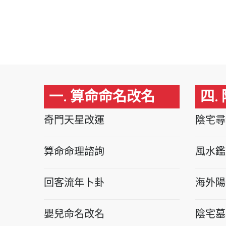
一. 算命命名改名
四.
奇門天星改運
陰宅尋
算命命理諮詢
風水鑑
回客流年卜卦
海外陽
嬰兒命名改名
陰宅墓