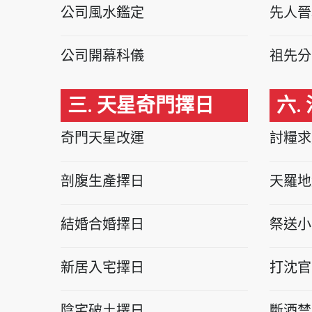
公司風水鑑定
先人晉
公司開幕科儀
祖先分
三. 天星奇門擇日
六.
奇門天星改運
討糧求
剖腹生產擇日
天羅地
結婚合婚擇日
祭送小
新居入宅擇日
打沈官
陰宅破土擇日
斷酒禁