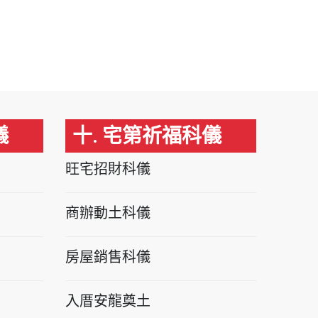
儀
十. 宅第祈福科儀
旺宅招財科儀
商辦動土科儀
房屋銷售科儀
入厝安龍奠土