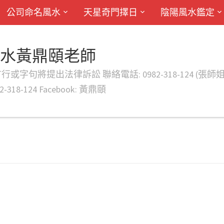
公司命名風水
天星奇門擇日
陰陽風水鑑定
風水黃鼎頤老師
律訴訟 聯絡電話: 0982-318-124 (張師姐) EMAIL: d
-318-124 Facebook: 黃鼎頤