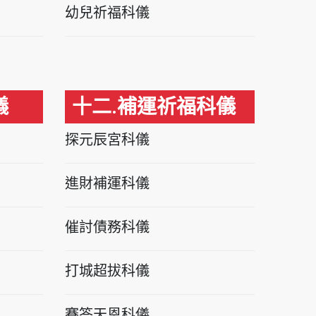
幼兒祈福科儀
儀
十二.補運祈福科儀
探元辰宮科儀
進財補運科儀
催討債務科儀
打城超拔科儀
賽答天恩科儀