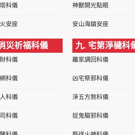
塔科儀
神獸開光點眼
火安座
安山海鎮安座
 消災祈福科儀
九. 宅第淨穢科
財科儀
離家調回科儀
網科儀
凶宅祭邪科儀
人科儀
淨五方煞科儀
司科儀
捉鬼驅邪科儀
賭科儀
祭送火神科儀