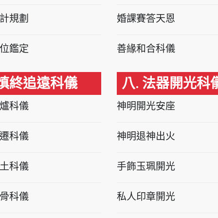
計規劃
婚課賽答天恩
位鑑定
善緣和合科儀
 慎終追遠科儀
八. 法器開光科
爐科儀
神明開光安座
遷科儀
神明退神出火
土科儀
手飾玉珮開光
骨科儀
私人印章開光