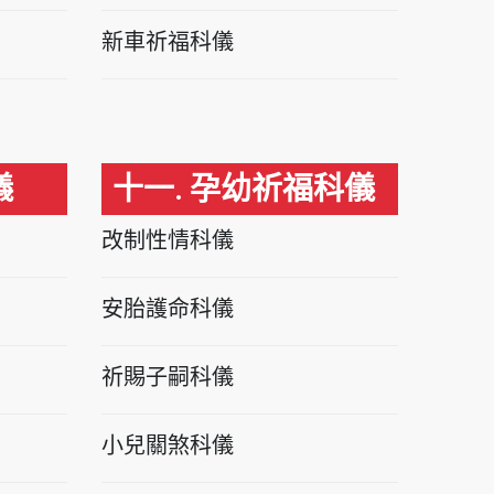
新車祈福科儀
儀
十一. 孕幼祈福科儀
改制性情科儀
安胎護命科儀
祈賜子嗣科儀
小兒關煞科儀