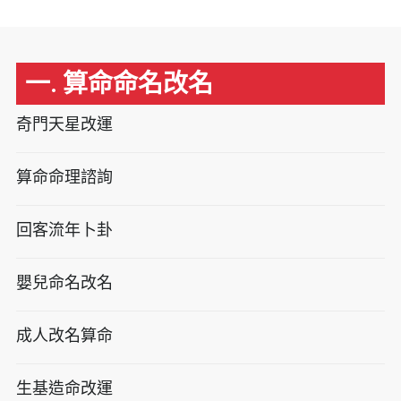
一. 算命命名改名
奇門天星改運
算命命理諮詢
回客流年卜卦
嬰兒命名改名
成人改名算命
生基造命改運