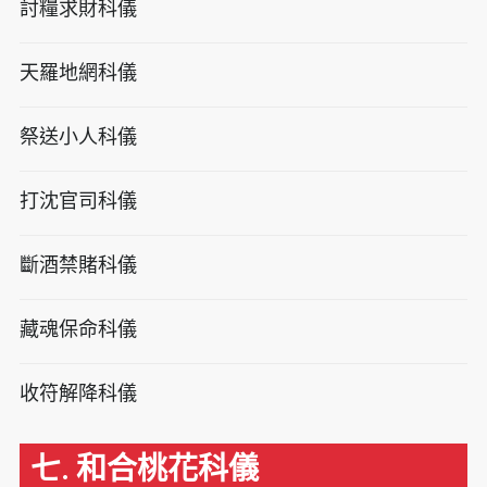
討糧求財科儀
天羅地網科儀
祭送小人科儀
打沈官司科儀
斷酒禁賭科儀
藏魂保命科儀
收符解降科儀
七. 和合桃花科儀