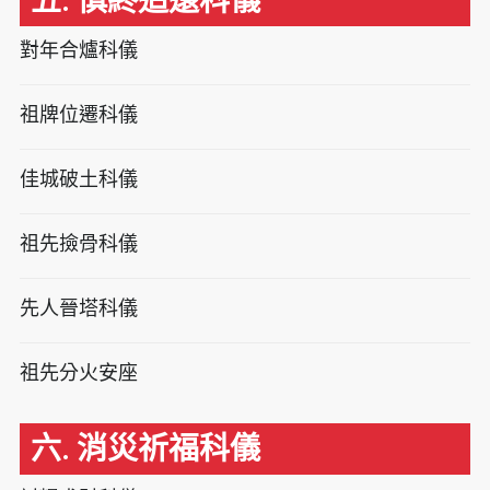
五. 慎終追遠科儀
對年合爐科儀
祖牌位遷科儀
佳城破土科儀
祖先撿骨科儀
先人晉塔科儀
祖先分火安座
六. 消災祈福科儀