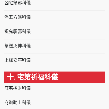
凶宅祭邪科儀
淨五方煞科儀
捉鬼驅邪科儀
祭送火神科儀
上樑安座科儀
十. 宅第祈福科儀
旺宅招財科儀
商辦動土科儀