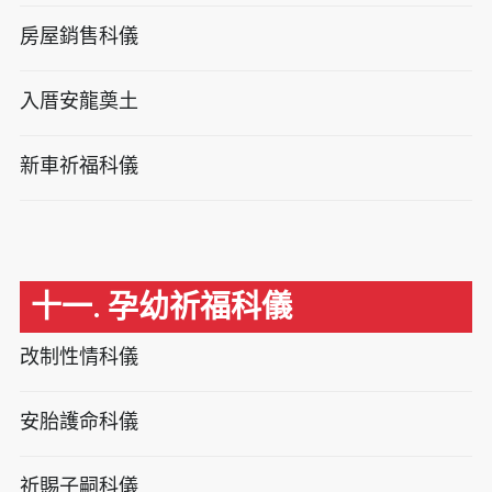
房屋銷售科儀
入厝安龍奠土
新車祈福科儀
十一. 孕幼祈福科儀
改制性情科儀
安胎護命科儀
祈賜子嗣科儀