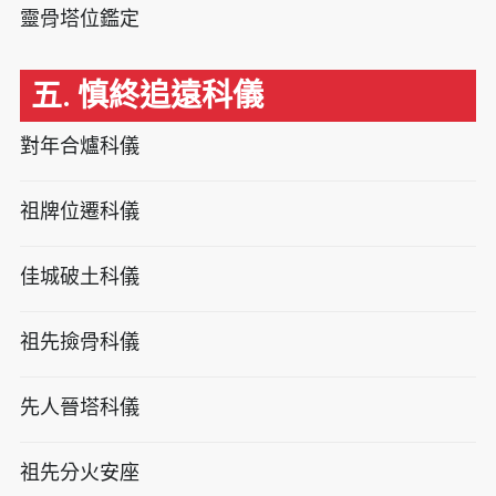
靈骨塔位鑑定
五. 慎終追遠科儀
對年合爐科儀
祖牌位遷科儀
佳城破土科儀
祖先撿骨科儀
先人晉塔科儀
祖先分火安座