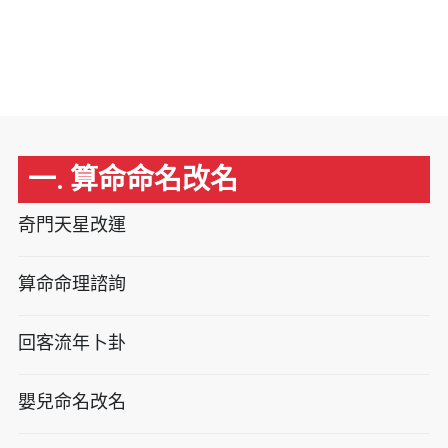
一. 算命命名改名
奇門天星改運
算命命理諮詢
回客流年卜卦
嬰兒命名改名