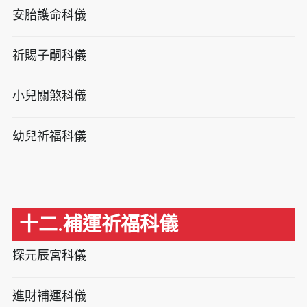
安胎護命科儀
祈賜子嗣科儀
小兒關煞科儀
幼兒祈福科儀
十二.補運祈福科儀
探元辰宮科儀
進財補運科儀