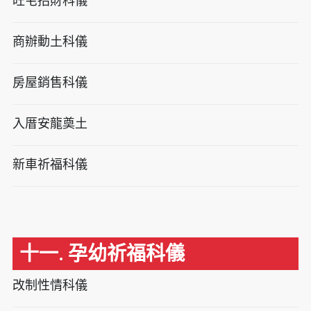
旺宅招財科儀
商辦動土科儀
房屋銷售科儀
入厝安龍奠土
新車祈福科儀
十一. 孕幼祈福科儀
改制性情科儀