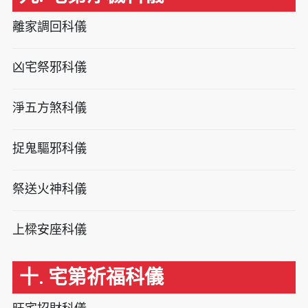
離家調回科儀
凶宅祭邪科儀
淨五方煞科儀
捉鬼驅邪科儀
祭送火神科儀
上樑安座科儀
十. 宅第祈福科儀