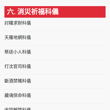
六. 消災祈福科儀
討糧求財科儀
天羅地網科儀
祭送小人科儀
打沈官司科儀
斷酒禁賭科儀
藏魂保命科儀
收符解降科儀