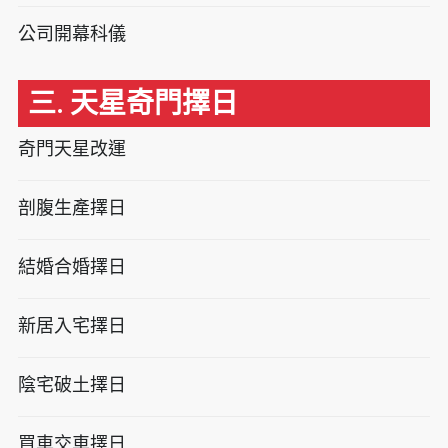
公司開幕科儀
三. 天星奇門擇日
奇門天星改運
剖腹生產擇日
結婚合婚擇日
新居入宅擇日
陰宅破土擇日
買車交車擇日