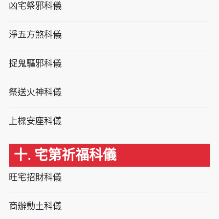
凶宅祭邪科儀
淨五方煞科儀
捉鬼驅邪科儀
祭送火神科儀
上樑安座科儀
十. 宅第祈福科儀
旺宅招財科儀
商辦動土科儀