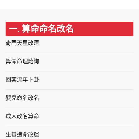
一. 算命命名改名
奇門天星改運
算命命理諮詢
回客流年卜卦
嬰兒命名改名
成人改名算命
生基造命改運