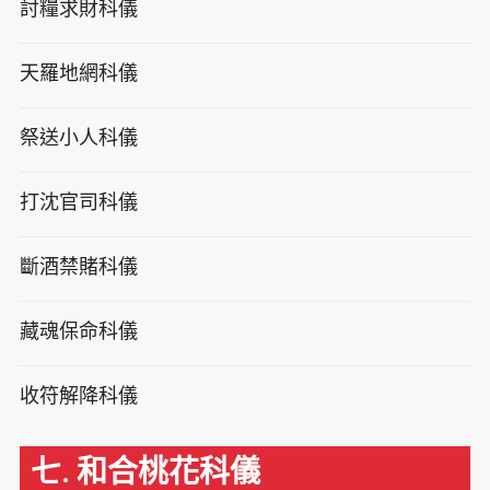
討糧求財科儀
天羅地網科儀
祭送小人科儀
打沈官司科儀
斷酒禁賭科儀
藏魂保命科儀
收符解降科儀
七. 和合桃花科儀