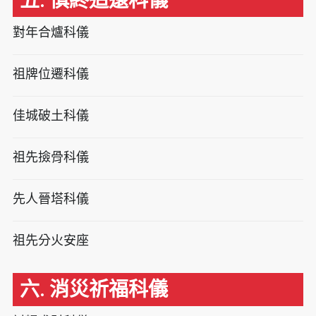
五. 慎終追遠科儀
對年合爐科儀
祖牌位遷科儀
佳城破土科儀
祖先撿骨科儀
先人晉塔科儀
祖先分火安座
六. 消災祈福科儀