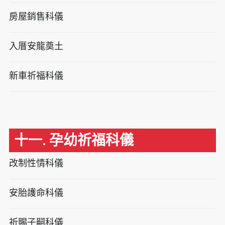
房屋銷售科儀
入厝安龍奠土
新車祈福科儀
十一. 孕幼祈福科儀
改制性情科儀
安胎護命科儀
祈賜子嗣科儀