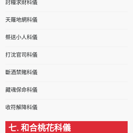
討糧求財科儀
天羅地網科儀
祭送小人科儀
打沈官司科儀
斷酒禁賭科儀
藏魂保命科儀
收符解降科儀
七. 和合桃花科儀