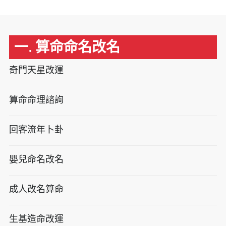
一. 算命命名改名
奇門天星改運
算命命理諮詢
回客流年卜卦
嬰兒命名改名
成人改名算命
生基造命改運