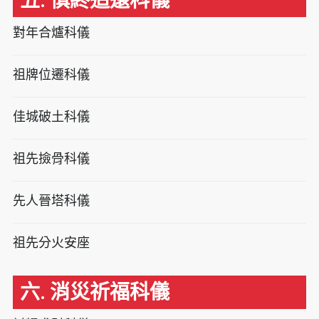
五. 慎終追遠科儀
對年合爐科儀
祖牌位遷科儀
佳城破土科儀
祖先撿骨科儀
先人晉塔科儀
祖先分火安座
六. 消災祈福科儀