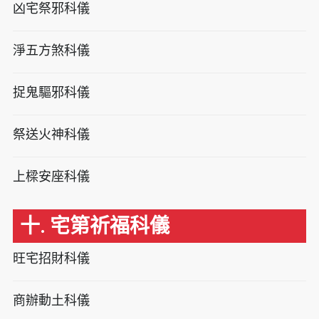
凶宅祭邪科儀
淨五方煞科儀
捉鬼驅邪科儀
祭送火神科儀
上樑安座科儀
十. 宅第祈福科儀
旺宅招財科儀
商辦動土科儀