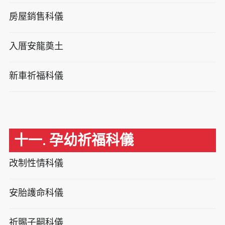
房屋銷售科儀
入厝安龍奠土
新車祈福科儀
十一. 孕幼祈福科儀
改制性情科儀
安胎護命科儀
祈賜子嗣科儀