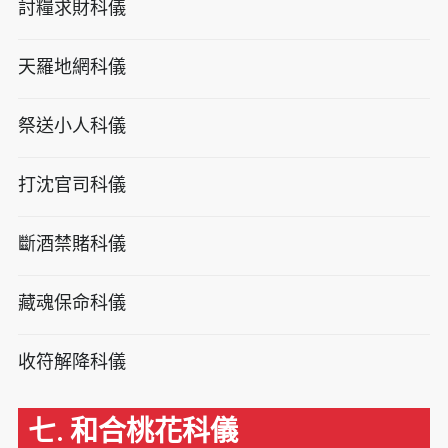
討糧求財科儀
天羅地網科儀
祭送小人科儀
打沈官司科儀
斷酒禁賭科儀
藏魂保命科儀
收符解降科儀
七. 和合桃花科儀