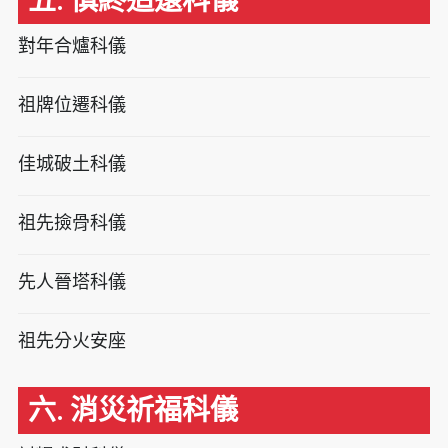
五. 慎終追遠科儀
對年合爐科儀
祖牌位遷科儀
佳城破土科儀
祖先撿骨科儀
先人晉塔科儀
祖先分火安座
六. 消災祈福科儀