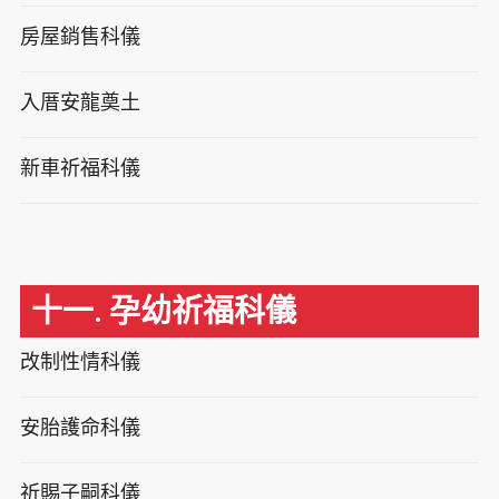
房屋銷售科儀
入厝安龍奠土
新車祈福科儀
十一. 孕幼祈福科儀
改制性情科儀
安胎護命科儀
祈賜子嗣科儀