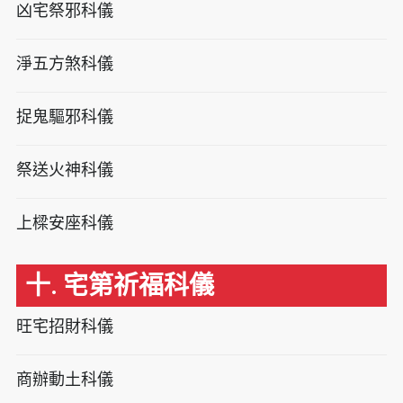
凶宅祭邪科儀
淨五方煞科儀
捉鬼驅邪科儀
祭送火神科儀
上樑安座科儀
十. 宅第祈福科儀
旺宅招財科儀
商辦動土科儀