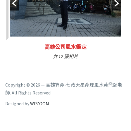
公司風水鑑定
林氏福主量
 12 張相片
共 6
Copyright © 2026 — 高雄算命-七政天星命理風水黃鼎頤老
師. All Rights Reserved
Designed by
WPZOOM