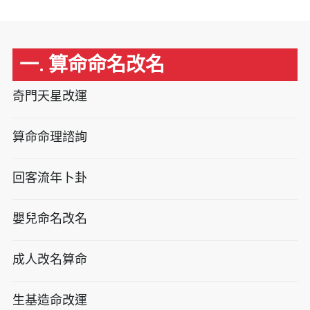
一. 算命命名改名
奇門天星改運
算命命理諮詢
回客流年卜卦
嬰兒命名改名
成人改名算命
生基造命改運