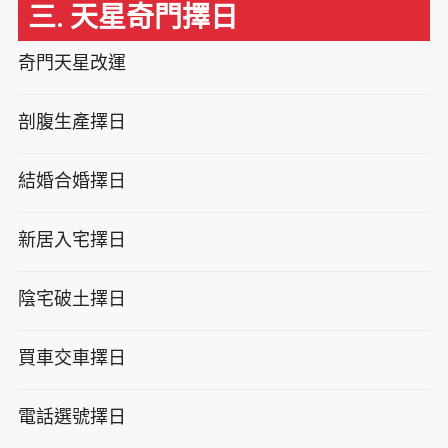
三. 天星奇門擇日
奇門天星改運
剖腹生產擇日
結婚合婚擇日
新居入宅擇日
陰宅破土擇日
買車交車擇日
電話選號擇日