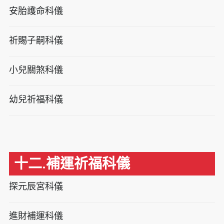
安胎護命科儀
祈賜子嗣科儀
小兒關煞科儀
幼兒祈福科儀
十二.補運祈福科儀
探元辰宮科儀
進財補運科儀