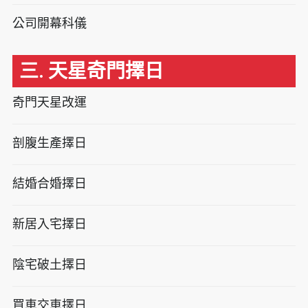
公司開幕科儀
三. 天星奇門擇日
奇門天星改運
剖腹生產擇日
結婚合婚擇日
新居入宅擇日
陰宅破土擇日
買車交車擇日