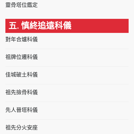
靈骨塔位鑑定
五. 慎終追遠科儀
對年合爐科儀
祖牌位遷科儀
佳城破土科儀
祖先撿骨科儀
先人晉塔科儀
祖先分火安座