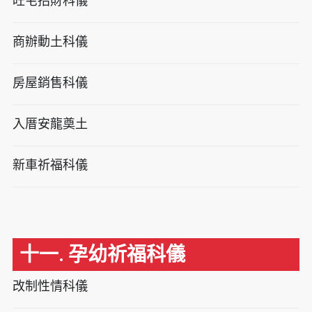
旺宅招財科儀
商辦動土科儀
房屋銷售科儀
入厝安龍奠土
新車祈福科儀
十一. 孕幼祈福科儀
改制性情科儀