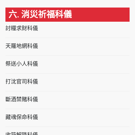
六. 消災祈福科儀
討糧求財科儀
天羅地網科儀
祭送小人科儀
打沈官司科儀
斷酒禁賭科儀
藏魂保命科儀
收符解降科儀