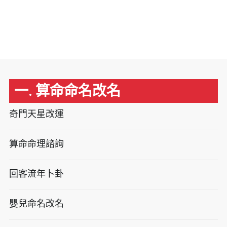
一. 算命命名改名
奇門天星改運
算命命理諮詢
回客流年卜卦
嬰兒命名改名