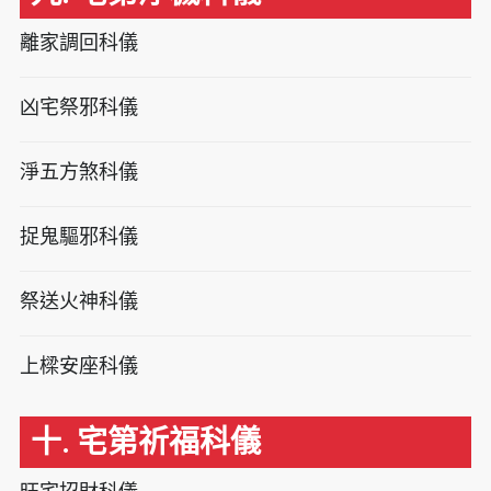
離家調回科儀
凶宅祭邪科儀
淨五方煞科儀
捉鬼驅邪科儀
祭送火神科儀
上樑安座科儀
十. 宅第祈福科儀