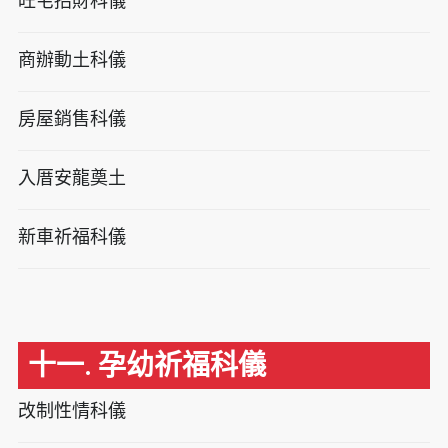
旺宅招財科儀
商辦動土科儀
房屋銷售科儀
入厝安龍奠土
新車祈福科儀
十一. 孕幼祈福科儀
改制性情科儀