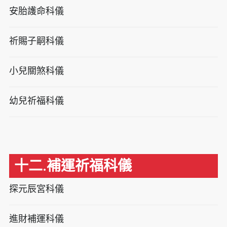
安胎護命科儀
祈賜子嗣科儀
小兒關煞科儀
幼兒祈福科儀
十二.補運祈福科儀
探元辰宮科儀
進財補運科儀