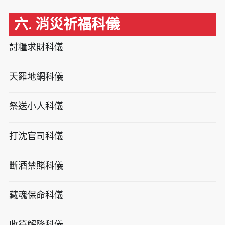
六. 消災祈福科儀
討糧求財科儀
天羅地網科儀
祭送小人科儀
打沈官司科儀
斷酒禁賭科儀
藏魂保命科儀
收符解降科儀