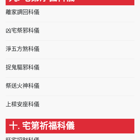
離家調回科儀
凶宅祭邪科儀
淨五方煞科儀
捉鬼驅邪科儀
祭送火神科儀
上樑安座科儀
十. 宅第祈福科儀