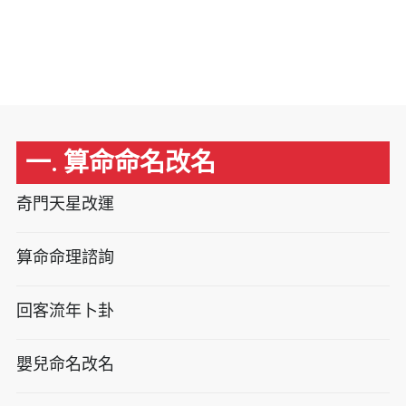
一. 算命命名改名
奇門天星改運
算命命理諮詢
回客流年卜卦
嬰兒命名改名