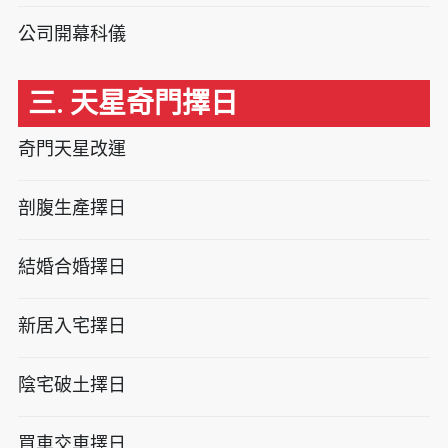
公司開幕科儀
三. 天星奇門擇日
奇門天星改運
剖腹生產擇日
結婚合婚擇日
新居入宅擇日
陰宅破土擇日
買車交車擇日