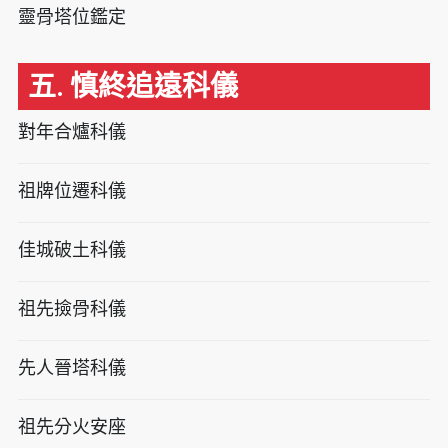
靈骨塔位鑑定
五. 慎終追遠科儀
對年合爐科儀
祖牌位遷科儀
佳城破土科儀
祖先撿骨科儀
先人晉塔科儀
祖先分火安座