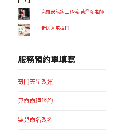
高雄安龍謝土科儀-黃鼎頤老師
新居入宅擇日
服務預約單填寫
奇門天星改運
算命命理諮詢
嬰兒命名改名