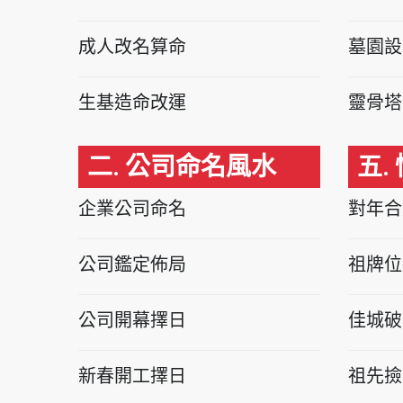
成人改名算命
墓園設
生基造命改運
靈骨塔
二. 公司命名風水
五.
企業公司命名
對年合
公司鑑定佈局
祖牌位
公司開幕擇日
佳城破
新春開工擇日
祖先撿