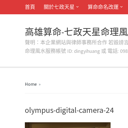
首頁
關於七政天星
算命命名改運
高雄算命-七政天星命理
聲明：本企業網站與律師事務所合作 若毀謗言行或字句將提出法
命理風水服務帳號 ID: dingyihuang 或 電話: 0982
Home
»
olympus-digital-camera-24