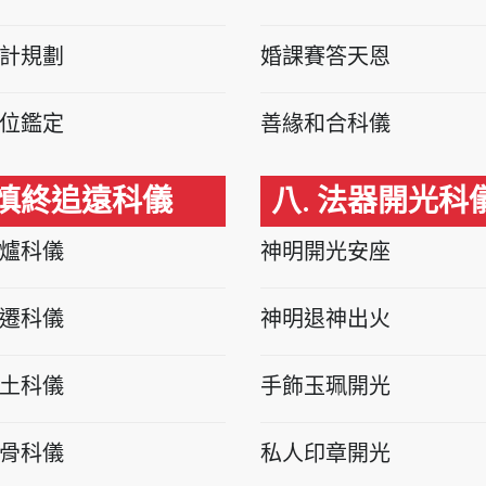
計規劃
婚課賽答天恩
位鑑定
善緣和合科儀
 慎終追遠科儀
八. 法器開光科
爐科儀
神明開光安座
遷科儀
神明退神出火
土科儀
手飾玉珮開光
骨科儀
私人印章開光