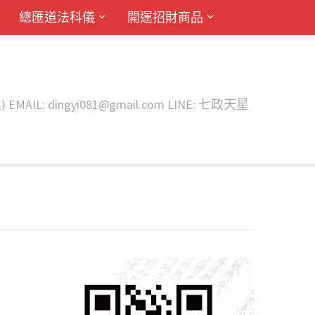
總匯道法科儀
開運招財商品
ingyi081@gmail.com LINE: 七政天星