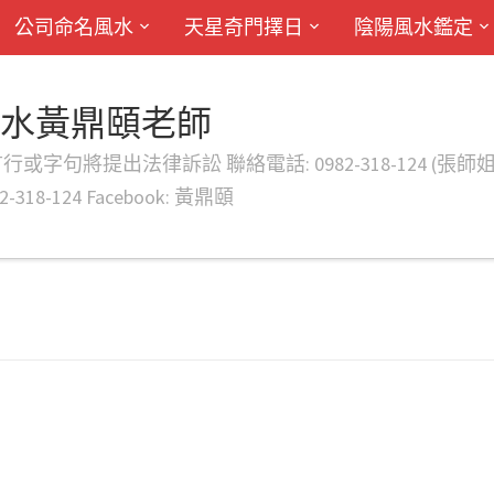
公司命名風水
天星奇門擇日
陰陽風水鑑定
風水黃鼎頤老師
律訴訟 聯絡電話: 0982-318-124 (張師姐) EMAIL: d
-318-124 Facebook: 黃鼎頤