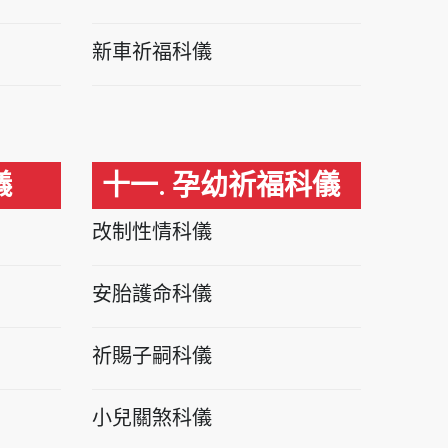
新車祈福科儀
儀
十一. 孕幼祈福科儀
改制性情科儀
安胎護命科儀
祈賜子嗣科儀
小兒關煞科儀