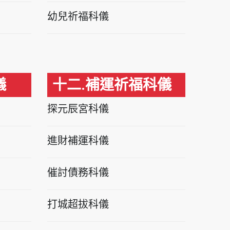
幼兒祈福科儀
儀
十二.補運祈福科儀
探元辰宮科儀
進財補運科儀
催討債務科儀
打城超拔科儀