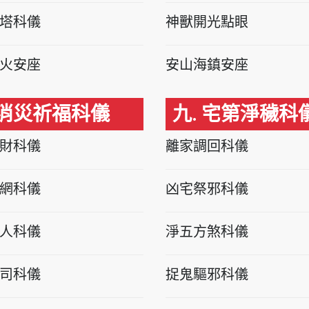
塔科儀
神獸開光點眼
火安座
安山海鎮安座
 消災祈福科儀
九. 宅第淨穢科
財科儀
離家調回科儀
網科儀
凶宅祭邪科儀
人科儀
淨五方煞科儀
司科儀
捉鬼驅邪科儀