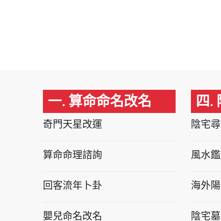
一. 算命命名改名
四.
奇門天星改運
陰宅尋
算命命理諮詢
風水鑑
回客流年卜卦
海外陽
嬰兒命名改名
陰宅墓