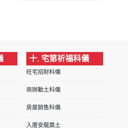
儀
十. 宅第祈福科儀
旺宅招財科儀
商辦動土科儀
房屋銷售科儀
入厝安龍奠土