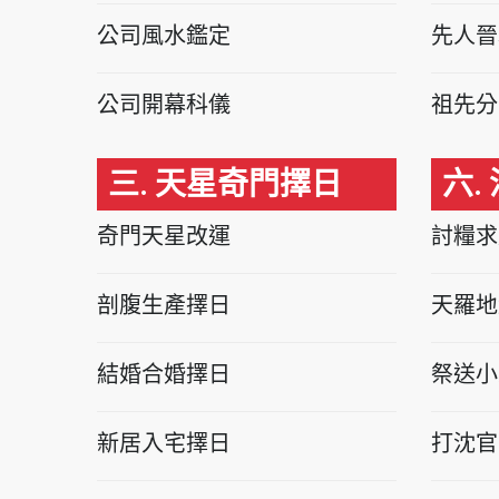
公司風水鑑定
先人晉
公司開幕科儀
祖先分
三. 天星奇門擇日
六.
奇門天星改運
討糧求
剖腹生產擇日
天羅地
結婚合婚擇日
祭送小
新居入宅擇日
打沈官