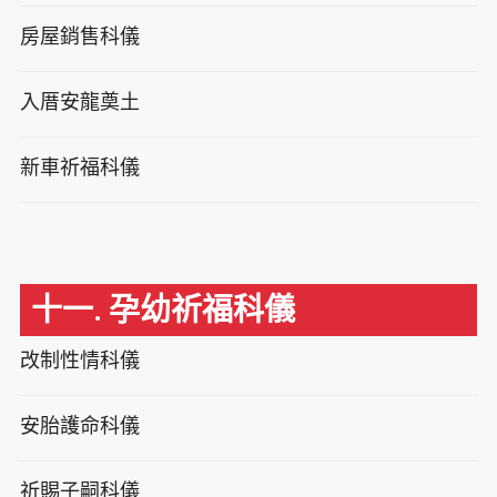
房屋銷售科儀
入厝安龍奠土
新車祈福科儀
十一. 孕幼祈福科儀
改制性情科儀
安胎護命科儀
祈賜子嗣科儀