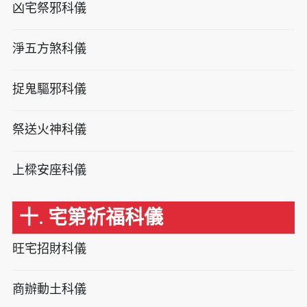
凶宅祭邪科儀
淨五方煞科儀
捉鬼驅邪科儀
祭送火神科儀
上樑安座科儀
十. 宅第祈福科儀
旺宅招財科儀
商辦動土科儀