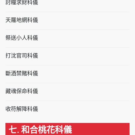
討糧求財科儀
天羅地網科儀
祭送小人科儀
打沈官司科儀
斷酒禁賭科儀
藏魂保命科儀
收符解降科儀
七. 和合桃花科儀