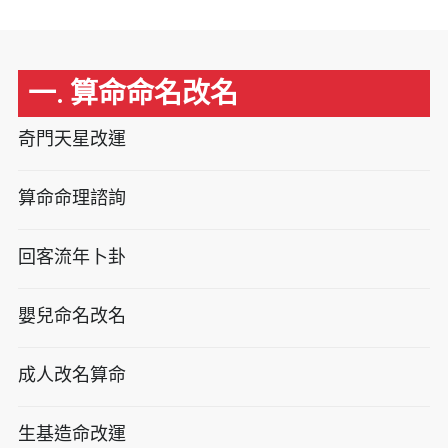
一. 算命命名改名
奇門天星改運
算命命理諮詢
回客流年卜卦
嬰兒命名改名
成人改名算命
生基造命改運