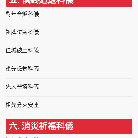
五. 慎終追遠科儀
對年合爐科儀
祖牌位遷科儀
佳城破土科儀
祖先撿骨科儀
先人晉塔科儀
祖先分火安座
六. 消災祈福科儀