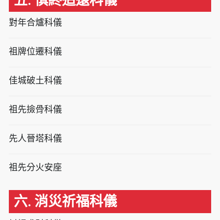
五. 慎終追遠科儀
對年合爐科儀
祖牌位遷科儀
佳城破土科儀
祖先撿骨科儀
先人晉塔科儀
祖先分火安座
六. 消災祈福科儀