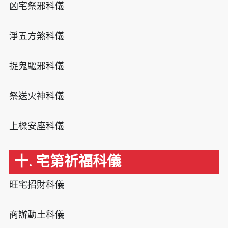
凶宅祭邪科儀
淨五方煞科儀
捉鬼驅邪科儀
祭送火神科儀
上樑安座科儀
十. 宅第祈福科儀
旺宅招財科儀
商辦動土科儀