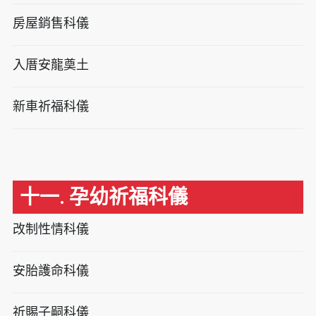
房屋銷售科儀
入厝安龍奠土
新車祈福科儀
十一. 孕幼祈福科儀
改制性情科儀
安胎護命科儀
祈賜子嗣科儀