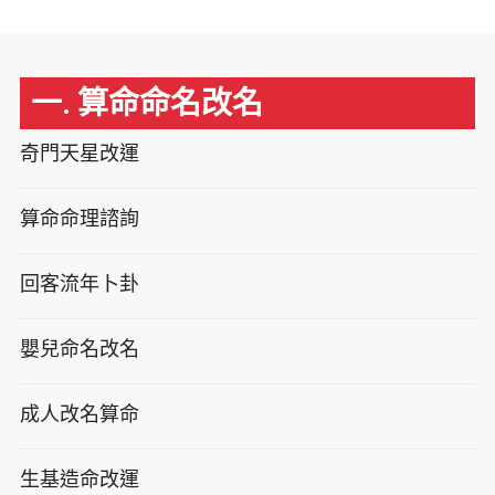
一. 算命命名改名
奇門天星改運
算命命理諮詢
回客流年卜卦
嬰兒命名改名
成人改名算命
生基造命改運