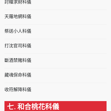
討糧求財科儀
天羅地網科儀
祭送小人科儀
打沈官司科儀
斷酒禁賭科儀
藏魂保命科儀
收符解降科儀
七. 和合桃花科儀