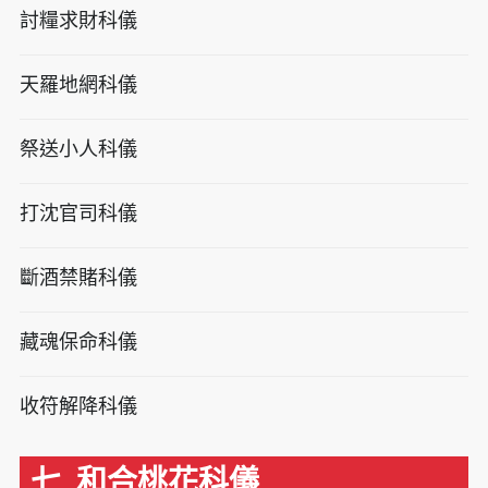
討糧求財科儀
天羅地網科儀
祭送小人科儀
打沈官司科儀
斷酒禁賭科儀
藏魂保命科儀
收符解降科儀
七. 和合桃花科儀