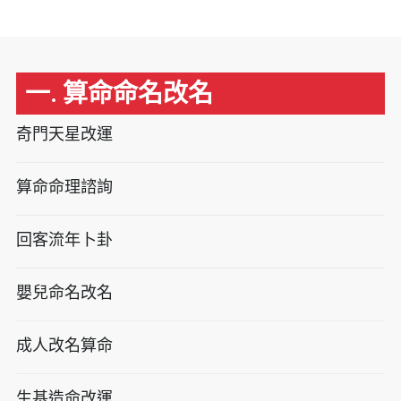
一. 算命命名改名
奇門天星改運
算命命理諮詢
回客流年卜卦
嬰兒命名改名
成人改名算命
生基造命改運