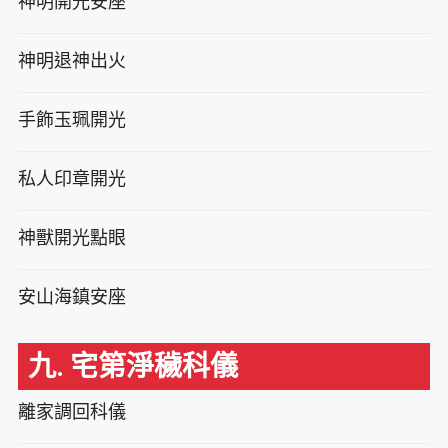
神明開光安座
神明退神出火
手飾玉珮開光
私人印章開光
神獸開光點眼
安山海鎮安座
九. 宅第淨穢科儀
離家調回科儀