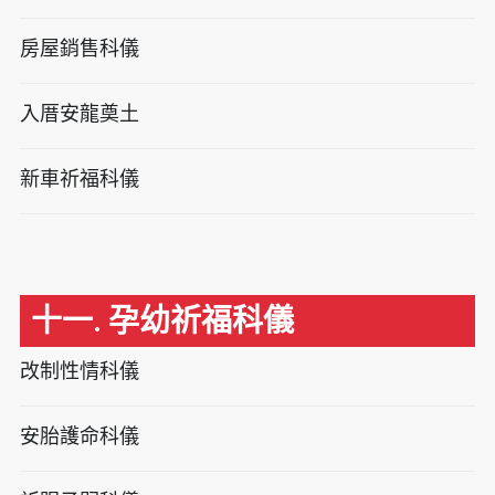
房屋銷售科儀
入厝安龍奠土
新車祈福科儀
十一. 孕幼祈福科儀
改制性情科儀
安胎護命科儀