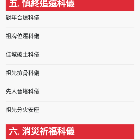
五. 慎終追遠科儀
對年合爐科儀
祖牌位遷科儀
佳城破土科儀
祖先撿骨科儀
先人晉塔科儀
祖先分火安座
六. 消災祈福科儀