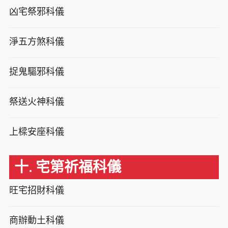
凶宅祭邪科儀
淨五方煞科儀
捉鬼驅邪科儀
祭送火神科儀
上樑安座科儀
十. 宅第祈福科儀
旺宅招財科儀
商辦動土科儀