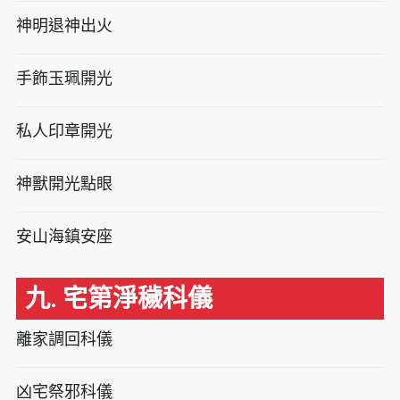
神明退神出火
手飾玉珮開光
私人印章開光
神獸開光點眼
安山海鎮安座
九. 宅第淨穢科儀
離家調回科儀
凶宅祭邪科儀