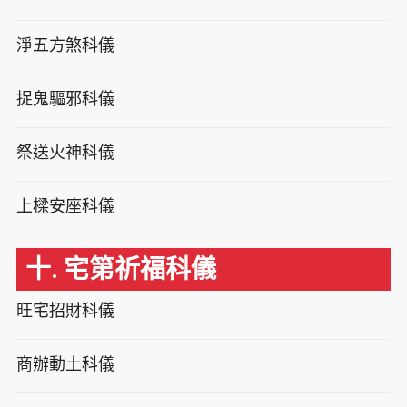
淨五方煞科儀
捉鬼驅邪科儀
祭送火神科儀
上樑安座科儀
十. 宅第祈福科儀
旺宅招財科儀
商辦動土科儀