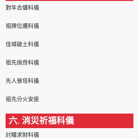
對年合爐科儀
祖牌位遷科儀
佳城破土科儀
祖先撿骨科儀
先人晉塔科儀
祖先分火安座
六. 消災祈福科儀
討糧求財科儀