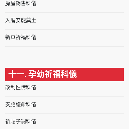
房屋銷售科儀
入厝安龍奠土
新車祈福科儀
十一. 孕幼祈福科儀
改制性情科儀
安胎護命科儀
祈賜子嗣科儀