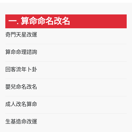
一. 算命命名改名
奇門天星改運
算命命理諮詢
回客流年卜卦
嬰兒命名改名
成人改名算命
生基造命改運