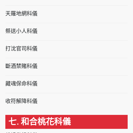
天羅地網科儀
祭送小人科儀
打沈官司科儀
斷酒禁賭科儀
藏魂保命科儀
收符解降科儀
七. 和合桃花科儀