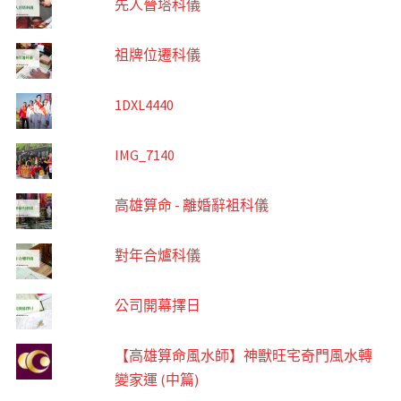
先人晉塔科儀
祖牌位遷科儀
1DXL4440
IMG_7140
高雄算命 - 離婚辭袓科儀
對年合爐科儀
公司開幕擇日
【高雄算命風水師】神獸旺宅奇門風水轉
變家運 (中篇)