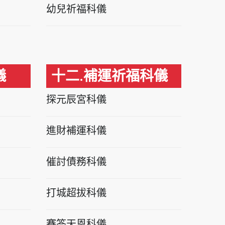
幼兒祈福科儀
儀
十二.補運祈福科儀
探元辰宮科儀
進財補運科儀
催討債務科儀
打城超拔科儀
賽答天恩科儀