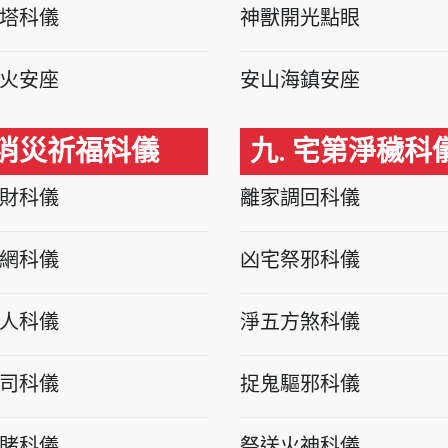
塔科儀
神獸開光點眼
火安座
安山海鎮安座
 消災祈福科儀
九. 宅第淨穢科
財科儀
離家調回科儀
網科儀
凶宅祭邪科儀
人科儀
淨五方煞科儀
司科儀
捉鬼驅邪科儀
賭科儀
祭送火神科儀