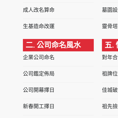
成人改名算命
墓園設
生基造命改運
靈骨塔
二. 公司命名風水
五.
企業公司命名
對年合
公司鑑定佈局
祖牌位
公司開幕擇日
佳城破
新春開工擇日
祖先撿