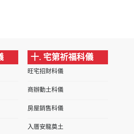
儀
十. 宅第祈福科儀
旺宅招財科儀
商辦動土科儀
房屋銷售科儀
入厝安龍奠土