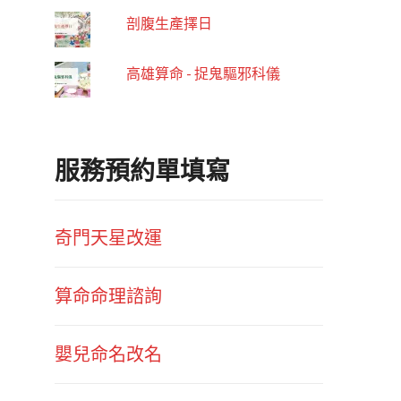
剖腹生產擇日
高雄算命 - 捉鬼驅邪科儀
服務預約單填寫
奇門天星改運
算命命理諮詢
嬰兒命名改名