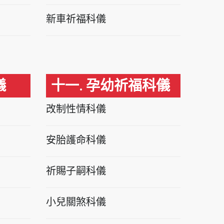
新車祈福科儀
儀
十一. 孕幼祈福科儀
改制性情科儀
安胎護命科儀
祈賜子嗣科儀
小兒關煞科儀