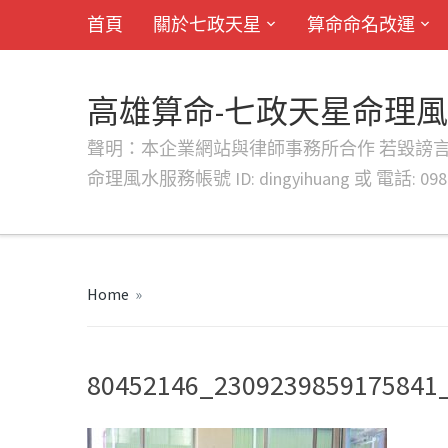
首頁
關於七政天星
算命命名改運
高雄算命-七政天星命理
聲明：本企業網站與律師事務所合作 若毀謗言行或字句將提出法
命理風水服務帳號 ID: dingyihuang 或 電話: 0982
Home
»
80452146_2309239859175841