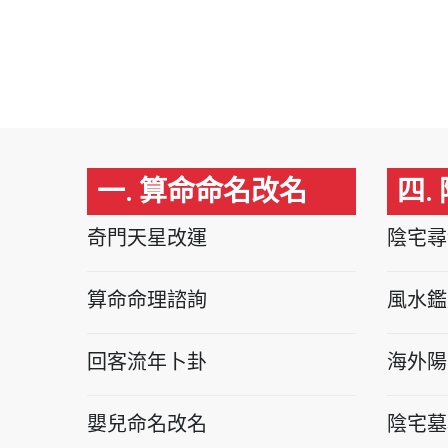
一. 算命命名改名
四.
奇門天星改運
陰宅尋
算命命理諮詢
風水鑑
回客流年卜卦
海外陽
嬰兒命名改名
陰宅墓