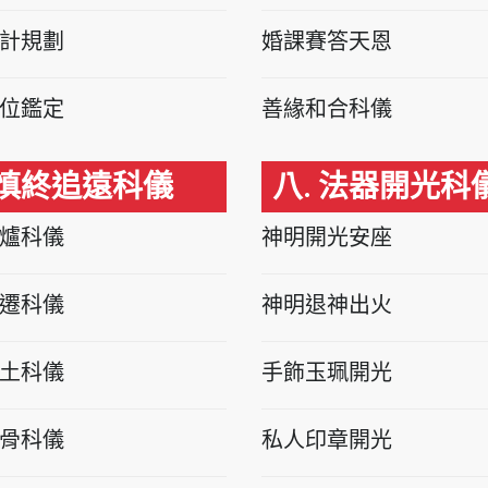
計規劃
婚課賽答天恩
位鑑定
善緣和合科儀
 慎終追遠科儀
八. 法器開光科
爐科儀
神明開光安座
遷科儀
神明退神出火
土科儀
手飾玉珮開光
骨科儀
私人印章開光