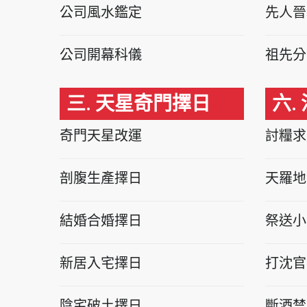
公司風水鑑定
先人晉
公司開幕科儀
祖先分
三. 天星奇門擇日
六.
奇門天星改運
討糧求
剖腹生產擇日
天羅地
結婚合婚擇日
祭送小
新居入宅擇日
打沈官
陰宅破土擇日
斷酒禁