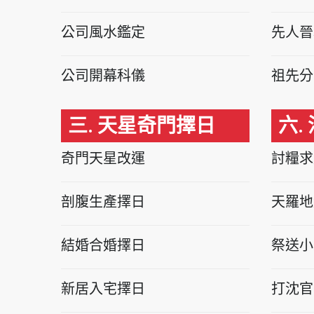
公司風水鑑定
先人晉
公司開幕科儀
祖先分
三. 天星奇門擇日
六.
奇門天星改運
討糧求
剖腹生產擇日
天羅地
結婚合婚擇日
祭送小
新居入宅擇日
打沈官