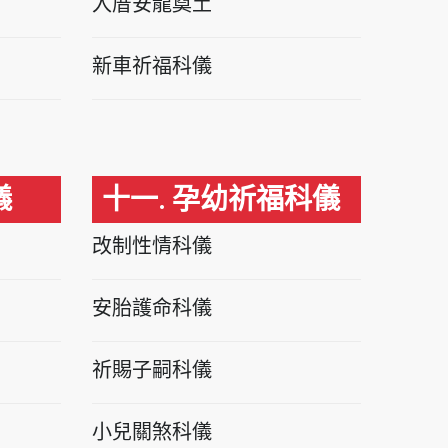
入厝安龍奠土
新車祈福科儀
儀
十一. 孕幼祈福科儀
改制性情科儀
安胎護命科儀
祈賜子嗣科儀
小兒關煞科儀