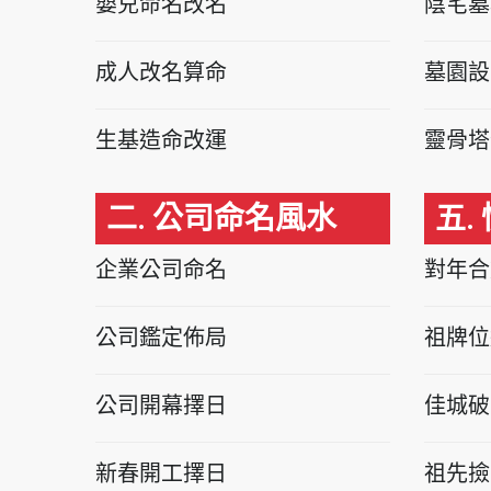
嬰兒命名改名
陰宅墓
成人改名算命
墓園設
生基造命改運
靈骨塔
二. 公司命名風水
五.
企業公司命名
對年合
公司鑑定佈局
祖牌位
公司開幕擇日
佳城破
新春開工擇日
祖先撿