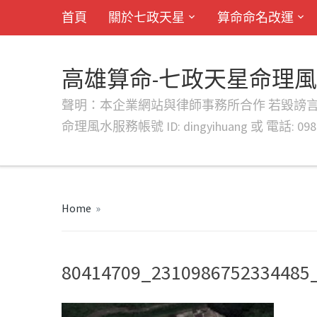
首頁
關於七政天星
算命命名改運
高雄算命-七政天星命理
聲明：本企業網站與律師事務所合作 若毀謗言行或字句將提出法
命理風水服務帳號 ID: dingyihuang 或 電話: 0982
Home
»
80414709_2310986752334485