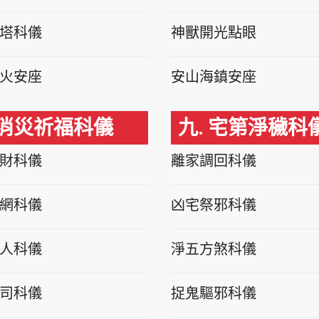
塔科儀
神獸開光點眼
火安座
安山海鎮安座
 消災祈福科儀
九. 宅第淨穢科
財科儀
離家調回科儀
網科儀
凶宅祭邪科儀
人科儀
淨五方煞科儀
司科儀
捉鬼驅邪科儀