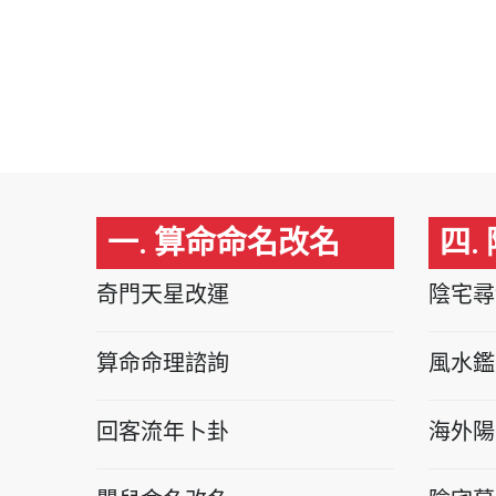
一. 算命命名改名
四.
奇門天星改運
陰宅尋
算命命理諮詢
風水鑑
回客流年卜卦
海外陽