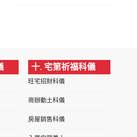
儀
十. 宅第祈福科儀
旺宅招財科儀
商辦動土科儀
房屋銷售科儀