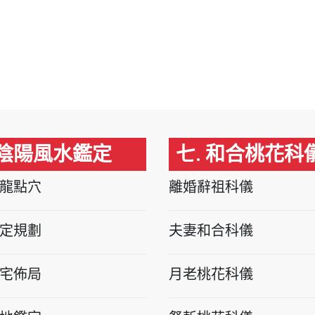
 陰陽風水鑑定
七. 和合桃花科
龍點穴
離婚辭祖科儀
定規劃
夫妻和合科儀
宅佈局
月老桃花科儀