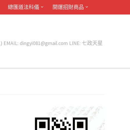
總匯道法科儀
開運招財商品
ingyi081@gmail.com LINE: 七政天星