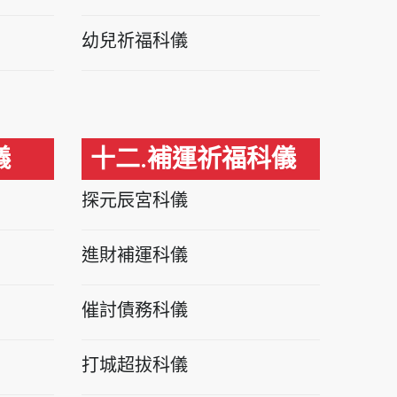
幼兒祈福科儀
儀
十二.補運祈福科儀
探元辰宮科儀
進財補運科儀
催討債務科儀
打城超拔科儀