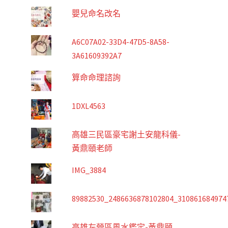
嬰兒命名改名
A6C07A02-33D4-47D5-8A58-
3A61609392A7
算命命理諮詢
1DXL4563
高雄三民區豪宅謝土安龍科儀-
黃鼎頤老師
IMG_3884
89882530_2486636878102804_310861684974
高雄左營區風水鑑定-黃鼎頤