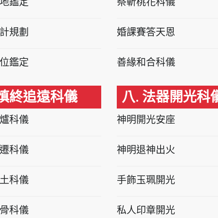
地鑑定
祭斬桃花科儀
計規劃
婚課賽答天恩
位鑑定
善緣和合科儀
 慎終追遠科儀
八. 法器開光科
爐科儀
神明開光安座
遷科儀
神明退神出火
土科儀
手飾玉珮開光
骨科儀
私人印章開光