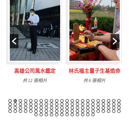
定
林氏福主量子生基造命
台南永康風水鑑定
共 6 張相片
共 9 張相片