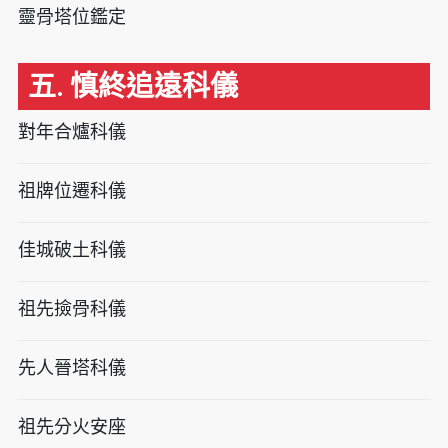
靈骨塔位鑑定
五. 慎終追遠科儀
對年合爐科儀
祖牌位遷科儀
佳城破土科儀
祖先撿骨科儀
先人晉塔科儀
祖先分火安座