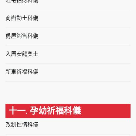
旺宅招財科儀
商辦動土科儀
房屋銷售科儀
入厝安龍奠土
新車祈福科儀
十一. 孕幼祈福科儀
改制性情科儀