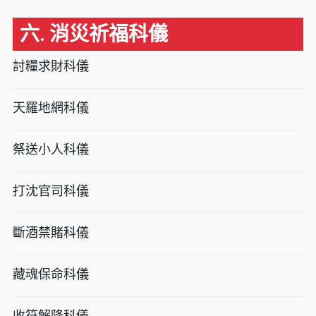
六. 消災祈福科儀
討糧求財科儀
天羅地網科儀
祭送小人科儀
打沈官司科儀
斷酒禁賭科儀
藏魂保命科儀
收符解降科儀