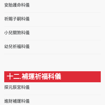
安胎護命科儀
祈賜子嗣科儀
小兒關煞科儀
幼兒祈福科儀
十二.補運祈福科儀
探元辰宮科儀
進財補運科儀