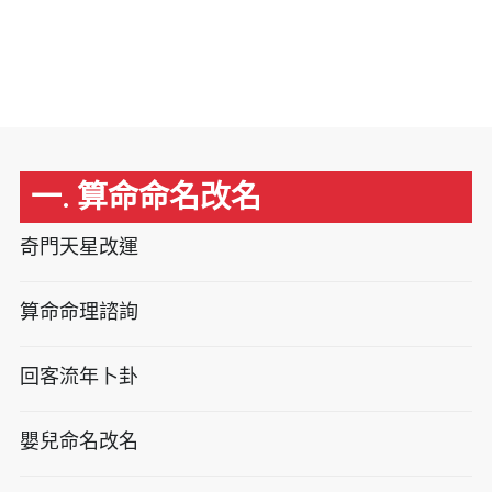
一. 算命命名改名
奇門天星改運
算命命理諮詢
回客流年卜卦
嬰兒命名改名