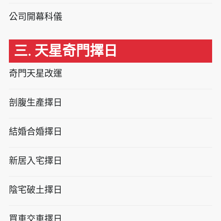
公司開幕科儀
三. 天星奇門擇日
奇門天星改運
剖腹生產擇日
結婚合婚擇日
新居入宅擇日
陰宅破土擇日
買車交車擇日