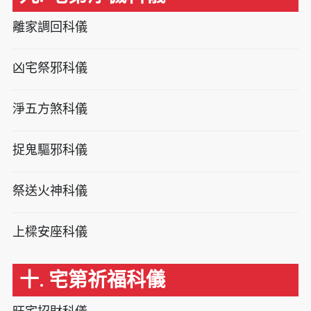
離家調回科儀
凶宅祭邪科儀
淨五方煞科儀
捉鬼驅邪科儀
祭送火神科儀
上樑安座科儀
十. 宅第祈福科儀