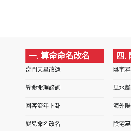
一. 算命命名改名
四.
奇門天星改運
陰宅尋
算命命理諮詢
風水鑑
回客流年卜卦
海外陽
嬰兒命名改名
陰宅墓