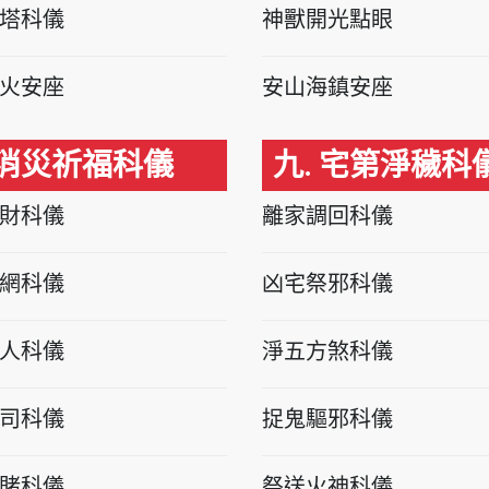
塔科儀
神獸開光點眼
火安座
安山海鎮安座
 消災祈福科儀
九. 宅第淨穢科
財科儀
離家調回科儀
網科儀
凶宅祭邪科儀
人科儀
淨五方煞科儀
司科儀
捉鬼驅邪科儀
賭科儀
祭送火神科儀