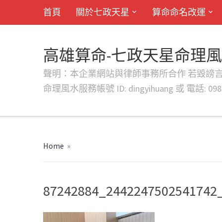
首頁
關於七政天星
算命命名改運
高雄算命-七政天星命理
聲明：本企業網站與律師事務所合作 若毀謗言行或字句將提出法
命理風水服務帳號 ID: dingyihuang 或 電話: 0982
Home
»
87242884_2442247502541742