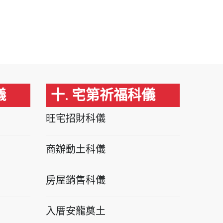
儀
十. 宅第祈福科儀
旺宅招財科儀
商辦動土科儀
房屋銷售科儀
入厝安龍奠土