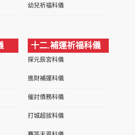
幼兒祈福科儀
儀
十二.補運祈福科儀
探元辰宮科儀
進財補運科儀
催討債務科儀
打城超拔科儀
賽答天恩科儀