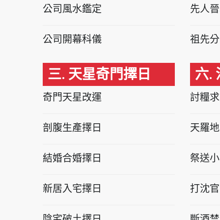
公司風水鑑定
先人晉
公司開幕科儀
祖先分
三. 天星奇門擇日
六.
奇門天星改運
討糧求
剖腹生產擇日
天羅地
結婚合婚擇日
祭送小
新居入宅擇日
打沈官
陰宅破土擇日
斷酒禁