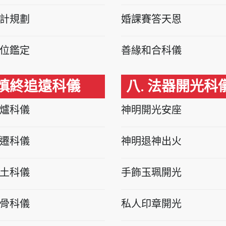
計規劃
婚課賽答天恩
位鑑定
善緣和合科儀
 慎終追遠科儀
八. 法器開光科
爐科儀
神明開光安座
遷科儀
神明退神出火
土科儀
手飾玉珮開光
骨科儀
私人印章開光