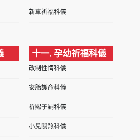
新車祈福科儀
儀
十一. 孕幼祈福科儀
改制性情科儀
安胎護命科儀
祈賜子嗣科儀
小兒關煞科儀