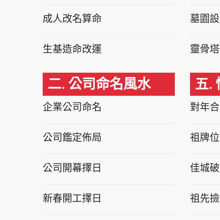
成人改名算命
墓園設
生基造命改運
靈骨塔
二. 公司命名風水
五.
企業公司命名
對年合
公司鑑定佈局
祖牌位
公司開幕擇日
佳城破
新春開工擇日
祖先撿