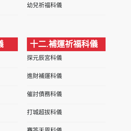
幼兒祈福科儀
儀
十二.補運祈福科儀
探元辰宮科儀
進財補運科儀
催討債務科儀
打城超拔科儀
賽答天恩科儀