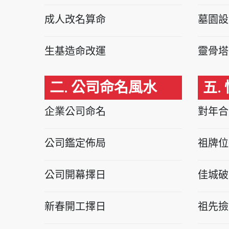
成人改名算命
墓園設
生基造命改運
靈骨塔
二. 公司命名風水
五.
企業公司命名
對年合
公司鑑定佈局
祖牌位
公司開幕擇日
佳城破
新春開工擇日
祖先撿