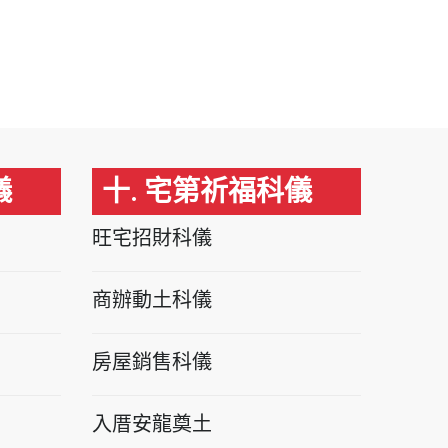
儀
十. 宅第祈福科儀
旺宅招財科儀
商辦動土科儀
房屋銷售科儀
入厝安龍奠土