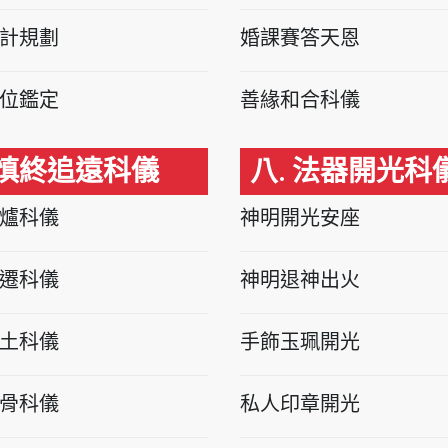
計規劃
婚課賽答天恩
位鑑定
善緣和合科儀
 慎終追遠科儀
八. 法器開光科
爐科儀
神明開光安座
遷科儀
神明退神出火
土科儀
手飾玉珮開光
骨科儀
私人印章開光