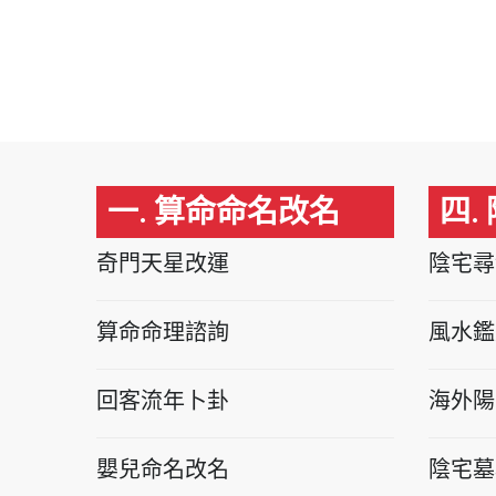
一. 算命命名改名
四.
奇門天星改運
陰宅尋
算命命理諮詢
風水鑑
回客流年卜卦
海外陽
嬰兒命名改名
陰宅墓