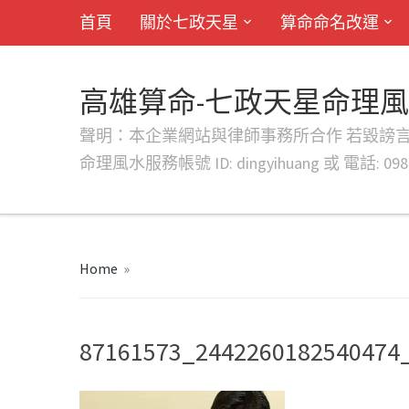
首頁
關於七政天星
算命命名改運
高雄算命-七政天星命理
聲明：本企業網站與律師事務所合作 若毀謗言行或字句將提出法
命理風水服務帳號 ID: dingyihuang 或 電話: 0982
Home
»
87161573_2442260182540474