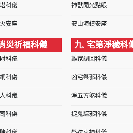
塔科儀
神獸開光點眼
火安座
安山海鎮安座
 消災祈福科儀
九. 宅第淨穢科
財科儀
離家調回科儀
網科儀
凶宅祭邪科儀
人科儀
淨五方煞科儀
司科儀
捉鬼驅邪科儀
賭科儀
祭送火神科儀