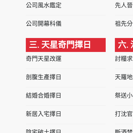
公司風水鑑定
先人晉
公司開幕科儀
祖先分
三. 天星奇門擇日
六.
奇門天星改運
討糧求
剖腹生產擇日
天羅地
結婚合婚擇日
祭送小
新居入宅擇日
打沈官
陰宅破土擇日
斷酒禁