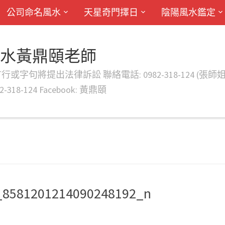
公司命名風水
天星奇門擇日
陰陽風水鑑定
風水黃鼎頤老師
律訴訟 聯絡電話: 0982-318-124 (張師姐) EMAIL: d
-318-124 Facebook: 黃鼎頤
_8581201214090248192_n