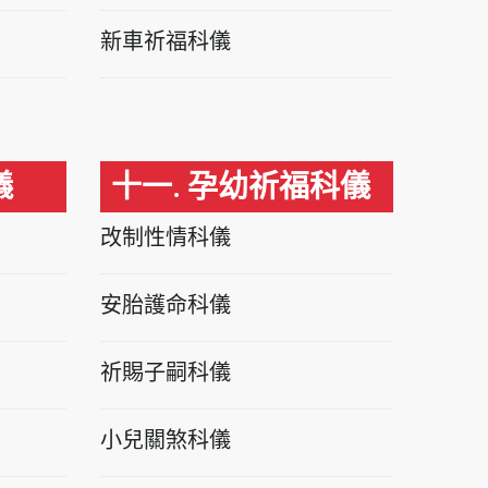
新車祈福科儀
儀
十一. 孕幼祈福科儀
改制性情科儀
安胎護命科儀
祈賜子嗣科儀
小兒關煞科儀