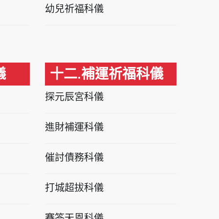
幼兒祈福科儀
儀
十二.補運祈福科儀
探元辰宮科儀
進財補運科儀
催討債務科儀
打城超拔科儀
賽答天恩科儀