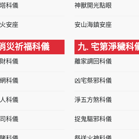
塔科儀
神獸開光點眼
火安座
安山海鎮安座
 消災祈福科儀
九. 宅第淨穢科
財科儀
離家調回科儀
網科儀
凶宅祭邪科儀
人科儀
淨五方煞科儀
司科儀
捉鬼驅邪科儀
賭科儀
祭送火神科儀