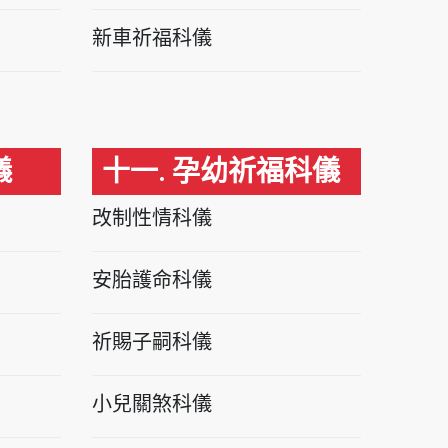
新車祈福科儀
儀
十一. 孕幼祈福科儀
改制性情科儀
安胎護命科儀
祈賜子嗣科儀
小兒關煞科儀