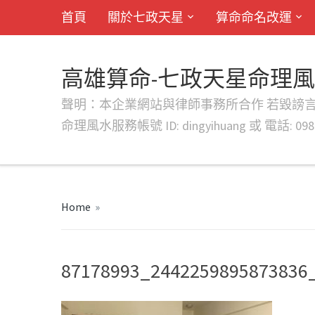
首頁
關於七政天星
算命命名改運
高雄算命-七政天星命理
聲明：本企業網站與律師事務所合作 若毀謗言行或字句將提出法
命理風水服務帳號 ID: dingyihuang 或 電話: 0982
Home
»
87178993_2442259895873836