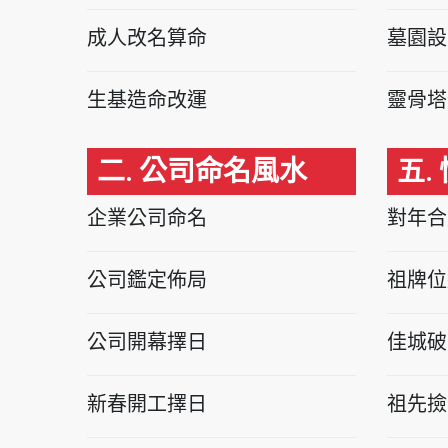
成人改名算命
墓園設
生基造命改運
靈骨塔
二. 公司命名風水
五.
企業公司命名
對年合
公司鑑定佈局
祖牌位
公司開幕擇日
佳城破
新春開工擇日
祖先撿