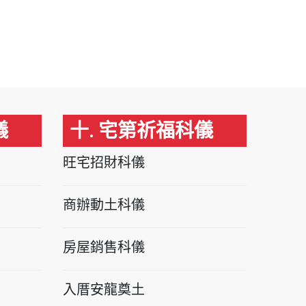
儀
十. 宅第祈福科儀
旺宅招財科儀
商辦動土科儀
房屋銷售科儀
入厝安龍奠土