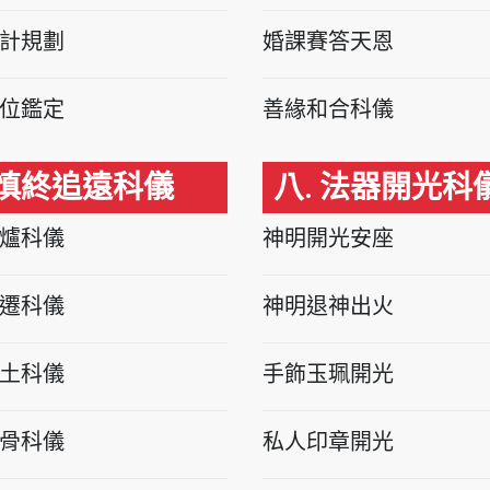
計規劃
婚課賽答天恩
位鑑定
善緣和合科儀
 慎終追遠科儀
八. 法器開光科
爐科儀
神明開光安座
遷科儀
神明退神出火
土科儀
手飾玉珮開光
骨科儀
私人印章開光