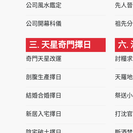
公司風水鑑定
先人晉
公司開幕科儀
祖先分
三. 天星奇門擇日
六.
奇門天星改運
討糧求
剖腹生產擇日
天羅地
結婚合婚擇日
祭送小
新居入宅擇日
打沈官
陰宅破土擇日
斷酒禁