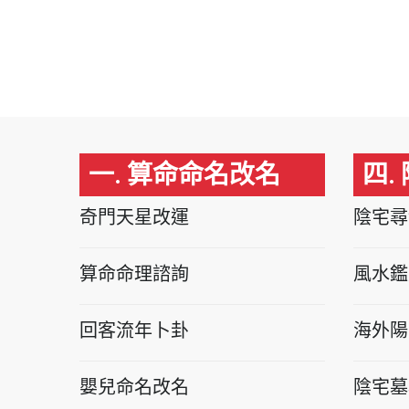
一. 算命命名改名
四.
奇門天星改運
陰宅尋
算命命理諮詢
風水鑑
回客流年卜卦
海外陽
嬰兒命名改名
陰宅墓