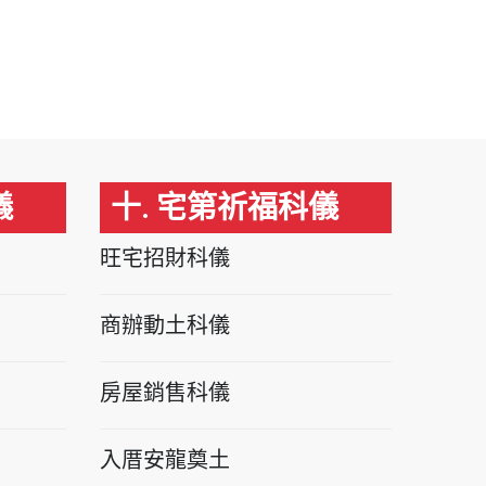
儀
十. 宅第祈福科儀
旺宅招財科儀
商辦動土科儀
房屋銷售科儀
入厝安龍奠土