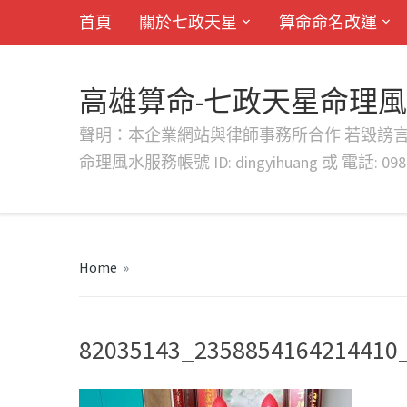
首頁
關於七政天星
算命命名改運
高雄算命-七政天星命理
聲明：本企業網站與律師事務所合作 若毀謗言行或字句將提出法
命理風水服務帳號 ID: dingyihuang 或 電話: 0982
Home
»
82035143_2358854164214410