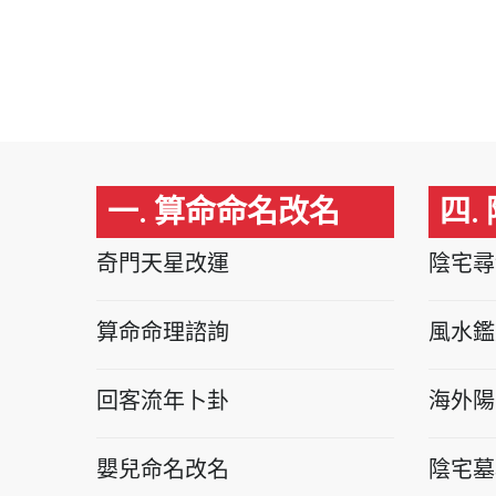
一. 算命命名改名
四.
奇門天星改運
陰宅尋
算命命理諮詢
風水鑑
回客流年卜卦
海外陽
嬰兒命名改名
陰宅墓