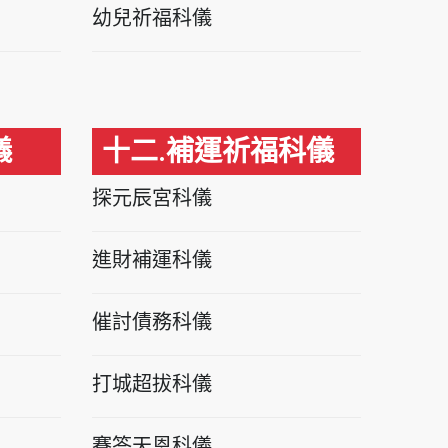
幼兒祈福科儀
儀
十二.補運祈福科儀
探元辰宮科儀
進財補運科儀
催討債務科儀
打城超拔科儀
賽答天恩科儀