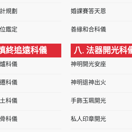
計規劃
婚課賽答天恩
位鑑定
善緣和合科儀
 慎終追遠科儀
八. 法器開光科
爐科儀
神明開光安座
遷科儀
神明退神出火
土科儀
手飾玉珮開光
骨科儀
私人印章開光