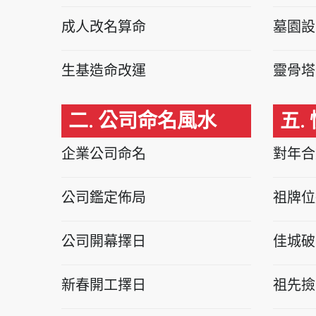
成人改名算命
墓園設
生基造命改運
靈骨塔
二. 公司命名風水
五.
企業公司命名
對年合
公司鑑定佈局
祖牌位
公司開幕擇日
佳城破
新春開工擇日
祖先撿