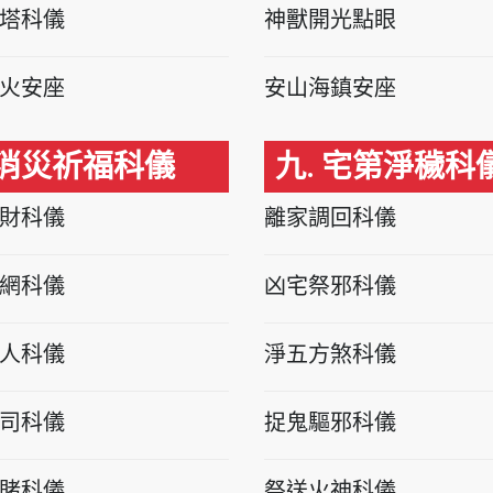
塔科儀
神獸開光點眼
火安座
安山海鎮安座
 消災祈福科儀
九. 宅第淨穢科
財科儀
離家調回科儀
網科儀
凶宅祭邪科儀
人科儀
淨五方煞科儀
司科儀
捉鬼驅邪科儀
賭科儀
祭送火神科儀