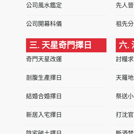
公司風水鑑定
先人晉
公司開幕科儀
祖先分
三. 天星奇門擇日
六.
奇門天星改運
討糧求
剖腹生產擇日
天羅地
結婚合婚擇日
祭送小
新居入宅擇日
打沈官
陰宅破土擇日
斷酒禁