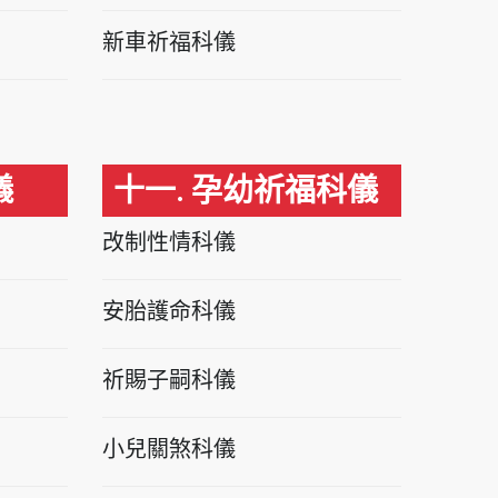
新車祈福科儀
儀
十一. 孕幼祈福科儀
改制性情科儀
安胎護命科儀
祈賜子嗣科儀
小兒關煞科儀