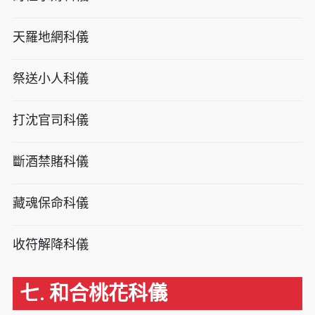
天羅地網科儀
祭送小人科儀
打沈官司科儀
斷酒禁賭科儀
藏魂保命科儀
收符解降科儀
七. 和合桃花科儀