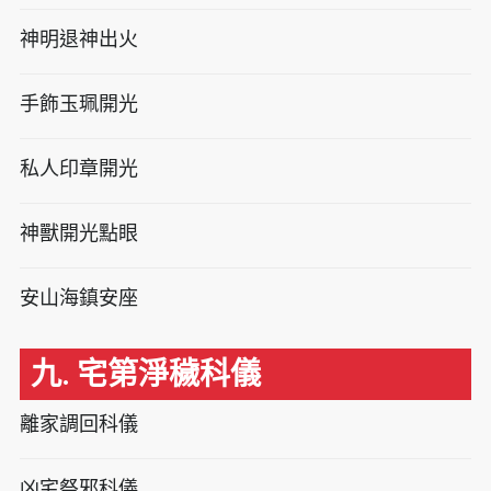
神明退神出火
手飾玉珮開光
私人印章開光
神獸開光點眼
安山海鎮安座
九. 宅第淨穢科儀
離家調回科儀
凶宅祭邪科儀