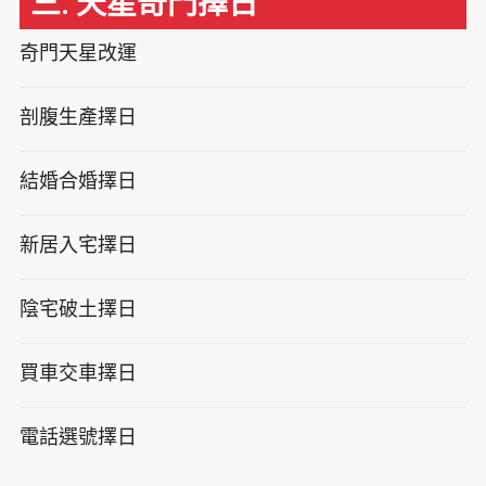
三. 天星奇門擇日
奇門天星改運
剖腹生產擇日
結婚合婚擇日
新居入宅擇日
陰宅破土擇日
買車交車擇日
電話選號擇日