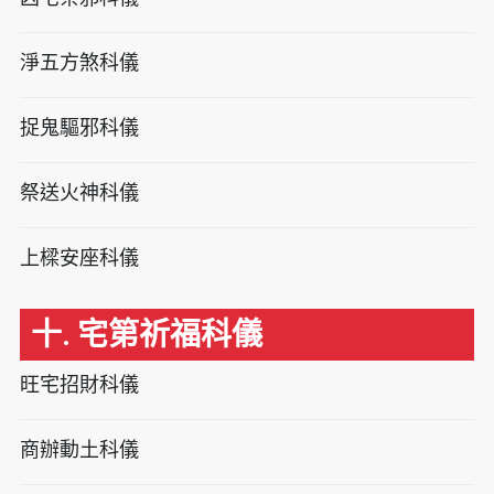
淨五方煞科儀
捉鬼驅邪科儀
祭送火神科儀
上樑安座科儀
十. 宅第祈福科儀
旺宅招財科儀
商辦動土科儀