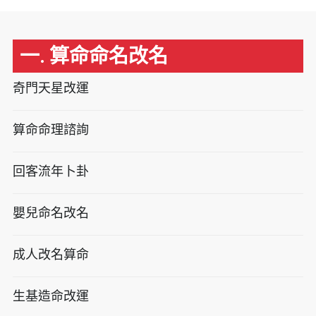
一. 算命命名改名
奇門天星改運
算命命理諮詢
回客流年卜卦
嬰兒命名改名
成人改名算命
生基造命改運