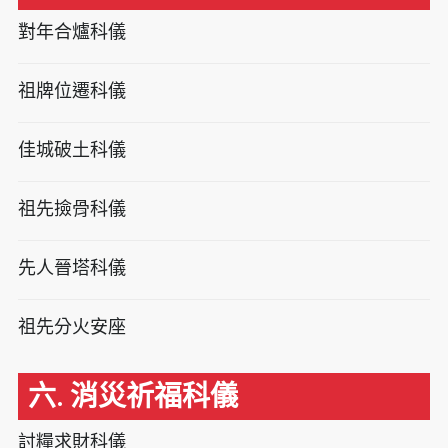
對年合爐科儀
祖牌位遷科儀
佳城破土科儀
祖先撿骨科儀
先人晉塔科儀
祖先分火安座
六. 消災祈福科儀
討糧求財科儀