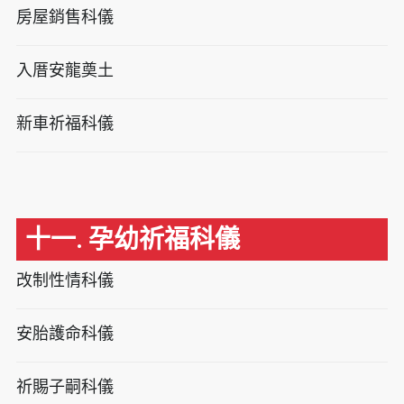
房屋銷售科儀
入厝安龍奠土
新車祈福科儀
十一. 孕幼祈福科儀
改制性情科儀
安胎護命科儀
祈賜子嗣科儀