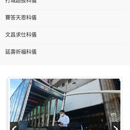
打城超拔科儀
賽答天恩科儀
文昌求仕科儀
延壽祈福科儀