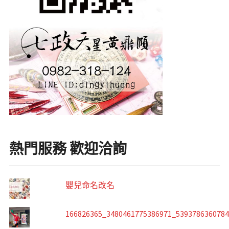
熱門服務 歡迎洽詢
嬰兒命名改名
166826365_3480461775386971_539378636078