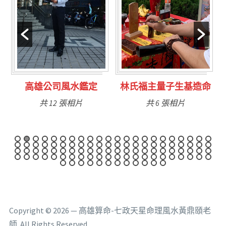
林氏福主量子生基造命
台南永康風水鑑定
共 6 張相片
共 9 張相片
Copyright © 2026 — 高雄算命-七政天星命理風水黃鼎頤老
師. All Rights Reserved