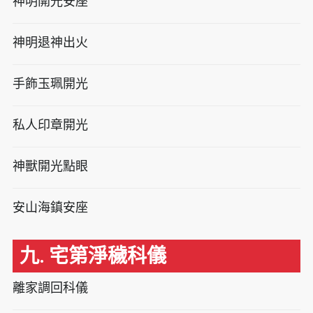
神明開光安座
神明退神出火
手飾玉珮開光
私人印章開光
神獸開光點眼
安山海鎮安座
九. 宅第淨穢科儀
離家調回科儀