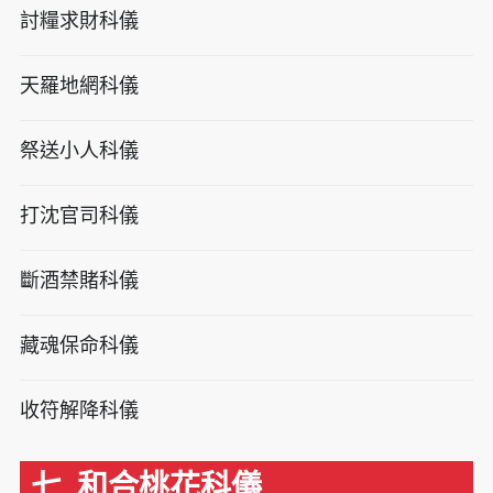
討糧求財科儀
天羅地網科儀
祭送小人科儀
打沈官司科儀
斷酒禁賭科儀
藏魂保命科儀
收符解降科儀
七. 和合桃花科儀