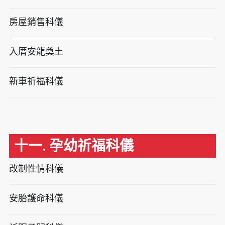
房屋銷售科儀
入厝安龍奠土
新車祈福科儀
十一. 孕幼祈福科儀
改制性情科儀
安胎護命科儀