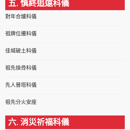
五. 慎終追遠科儀
對年合爐科儀
祖牌位遷科儀
佳城破土科儀
祖先撿骨科儀
先人晉塔科儀
祖先分火安座
六. 消災祈福科儀