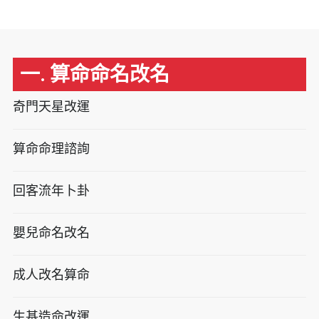
一. 算命命名改名
奇門天星改運
算命命理諮詢
回客流年卜卦
嬰兒命名改名
成人改名算命
生基造命改運