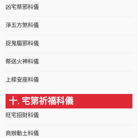
凶宅祭邪科儀
淨五方煞科儀
捉鬼驅邪科儀
祭送火神科儀
上樑安座科儀
十. 宅第祈福科儀
旺宅招財科儀
商辦動土科儀