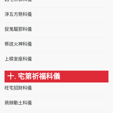
淨五方煞科儀
捉鬼驅邪科儀
祭送火神科儀
上樑安座科儀
十. 宅第祈福科儀
旺宅招財科儀
商辦動土科儀