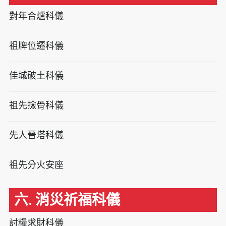
對年合爐科儀
祖牌位遷科儀
佳城破土科儀
祖先撿骨科儀
先人晉塔科儀
祖先分火安座
六. 消災祈福科儀
討糧求財科儀