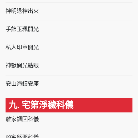
神明退神出火
手飾玉珮開光
私人印章開光
神獸開光點眼
安山海鎮安座
九. 宅第淨穢科儀
離家調回科儀
凶宅祭邪科儀