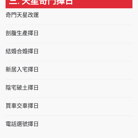
三. 天星奇門擇日
奇門天星改運
剖腹生產擇日
結婚合婚擇日
新居入宅擇日
陰宅破土擇日
買車交車擇日
電話選號擇日