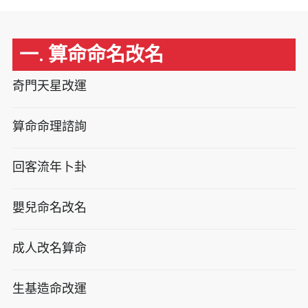
一. 算命命名改名
奇門天星改運
算命命理諮詢
回客流年卜卦
嬰兒命名改名
成人改名算命
生基造命改運