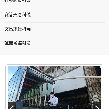
打城超拔科儀
賽答天恩科儀
文昌求仕科儀
延壽祈福科儀