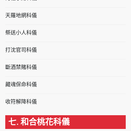
天羅地網科儀
祭送小人科儀
打沈官司科儀
斷酒禁賭科儀
藏魂保命科儀
收符解降科儀
七. 和合桃花科儀