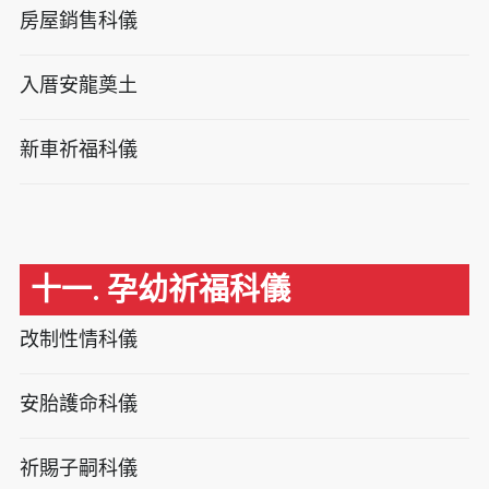
房屋銷售科儀
入厝安龍奠土
新車祈福科儀
十一. 孕幼祈福科儀
改制性情科儀
安胎護命科儀
祈賜子嗣科儀