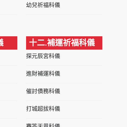
幼兒祈福科儀
儀
十二.補運祈福科儀
探元辰宮科儀
進財補運科儀
催討債務科儀
打城超拔科儀
賽答天恩科儀