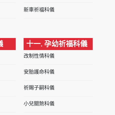
新車祈福科儀
儀
十一. 孕幼祈福科儀
改制性情科儀
安胎護命科儀
祈賜子嗣科儀
小兒關煞科儀