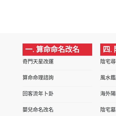
一. 算命命名改名
四.
奇門天星改運
陰宅尋
算命命理諮詢
風水鑑
回客流年卜卦
海外陽
嬰兒命名改名
陰宅墓