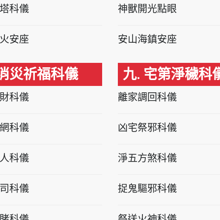
塔科儀
神獸開光點眼
火安座
安山海鎮安座
 消災祈福科儀
九. 宅第淨穢科
財科儀
離家調回科儀
網科儀
凶宅祭邪科儀
人科儀
淨五方煞科儀
司科儀
捉鬼驅邪科儀
賭科儀
祭送火神科儀