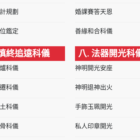
計規劃
婚課賽答天恩
位鑑定
善緣和合科儀
 慎終追遠科儀
八. 法器開光科
爐科儀
神明開光安座
遷科儀
神明退神出火
土科儀
手飾玉珮開光
骨科儀
私人印章開光