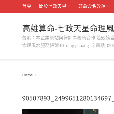
首頁
關於七政天星
算命命名改運
高雄算命-七政天星命理
聲明：本企業網站與律師事務所合作 若毀謗言行或字句將提出法
命理風水服務帳號 ID: dingyihuang 或 電話: 0982
Home
»
90507893_2499651280134697