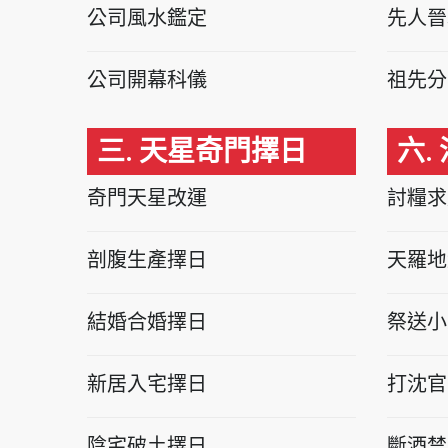
公司風水鑑定
先人晉
公司開幕科儀
祖先分
三. 天星奇門擇日
六.
奇門天星改運
討糧求
剖腹生產擇日
天羅地
結婚合婚擇日
祭送小
新居入宅擇日
打沈官
陰宅破土擇日
斷酒禁