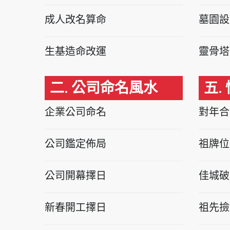
成人改名算命
墓園設
生基造命改運
靈骨塔
二. 公司命名風水
五.
企業公司命名
對年合
公司鑑定佈局
祖牌位
公司開幕擇日
佳城破
新春開工擇日
祖先撿