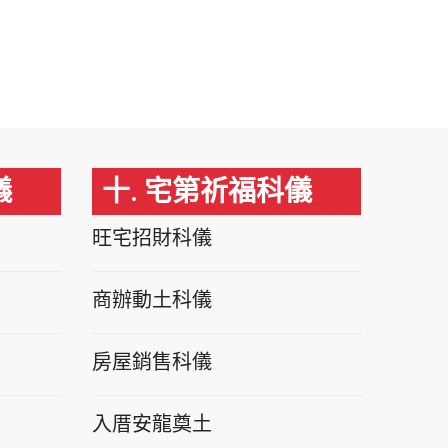
儀
十. 宅第祈福科儀
旺宅招財科儀
商辦動土科儀
房屋銷售科儀
入厝安龍奠土