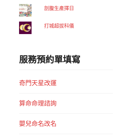
剖腹生產擇日
打城超拔科儀
服務預約單填寫
奇門天星改運
算命命理諮詢
嬰兒命名改名