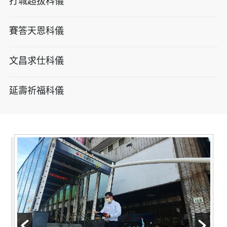
打城超拔科儀
賽答天恩科儀
文昌求仕科儀
延壽祈福科儀