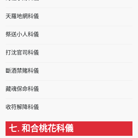
天羅地網科儀
祭送小人科儀
打沈官司科儀
斷酒禁賭科儀
藏魂保命科儀
收符解降科儀
七. 和合桃花科儀