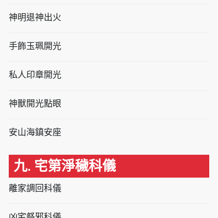
神明退神出火
手飾玉珮開光
私人印章開光
神獸開光點眼
安山海鎮安座
九. 宅第淨穢科儀
離家調回科儀
凶宅祭邪科儀