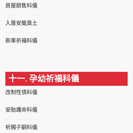
房屋銷售科儀
入厝安龍奠土
新車祈福科儀
十一. 孕幼祈福科儀
改制性情科儀
安胎護命科儀
祈賜子嗣科儀