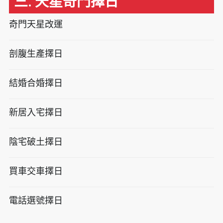
三. 天星奇門擇日
奇門天星改運
剖腹生產擇日
結婚合婚擇日
新居入宅擇日
陰宅破土擇日
買車交車擇日
電話選號擇日