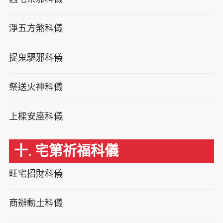
淨五方煞科儀
捉鬼驅邪科儀
祭送火神科儀
上樑安座科儀
十. 宅第祈福科儀
旺宅招財科儀
商辦動土科儀