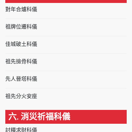
對年合爐科儀
祖牌位遷科儀
佳城破土科儀
祖先撿骨科儀
先人晉塔科儀
祖先分火安座
六. 消災祈福科儀
討糧求財科儀