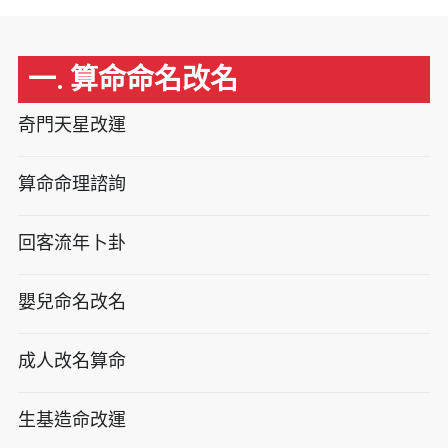
一. 算命命名改名
奇門天星改運
算命命理諮詢
回客流年卜卦
嬰兒命名改名
成人改名算命
生基造命改運