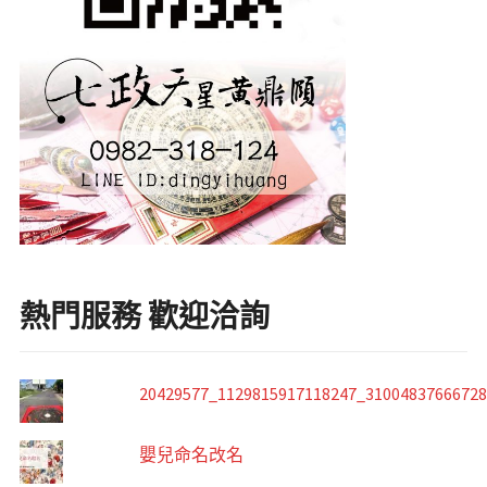
熱門服務 歡迎洽詢
20429577_1129815917118247_3100483766672
嬰兒命名改名