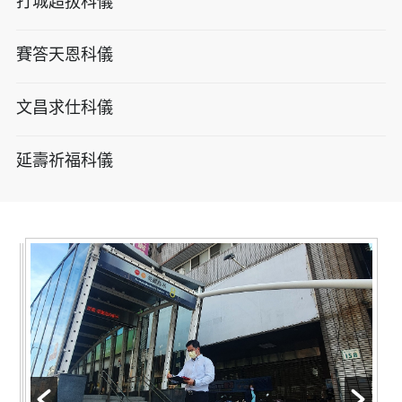
打城超拔科儀
賽答天恩科儀
文昌求仕科儀
延壽祈福科儀