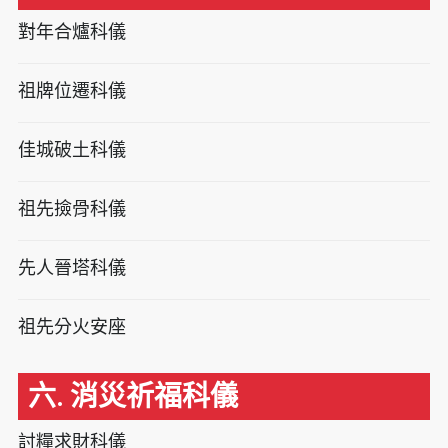
對年合爐科儀
祖牌位遷科儀
佳城破土科儀
祖先撿骨科儀
先人晉塔科儀
祖先分火安座
六. 消災祈福科儀
討糧求財科儀