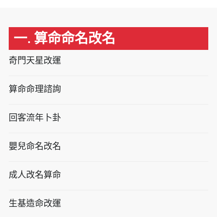
一. 算命命名改名
奇門天星改運
算命命理諮詢
回客流年卜卦
嬰兒命名改名
成人改名算命
生基造命改運