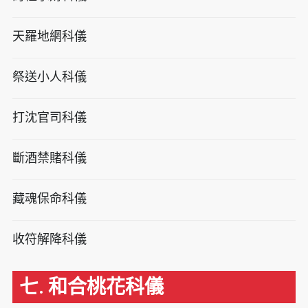
天羅地網科儀
祭送小人科儀
打沈官司科儀
斷酒禁賭科儀
藏魂保命科儀
收符解降科儀
七. 和合桃花科儀