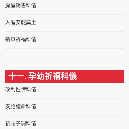
房屋銷售科儀
入厝安龍奠土
新車祈福科儀
十一. 孕幼祈福科儀
改制性情科儀
安胎護命科儀
祈賜子嗣科儀