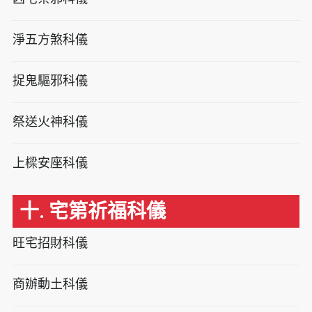
淨五方煞科儀
捉鬼驅邪科儀
祭送火神科儀
上樑安座科儀
十. 宅第祈福科儀
旺宅招財科儀
商辦動土科儀