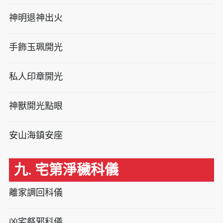
神明退神出火
手飾玉珮開光
私人印章開光
神獸開光點眼
安山海鎮安座
九. 宅第淨穢科儀
離家調回科儀
凶宅祭邪科儀