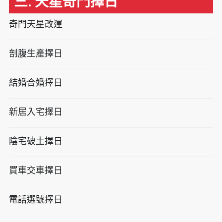
三. 天星奇門擇日
奇門天星改運
剖腹生產擇日
結婚合婚擇日
新居入宅擇日
陰宅破土擇日
買車交車擇日
電話選號擇日