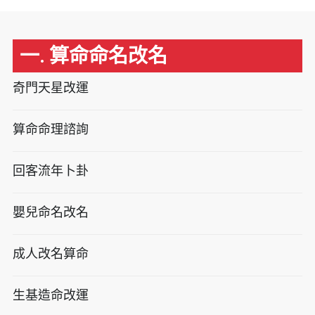
一. 算命命名改名
奇門天星改運
算命命理諮詢
回客流年卜卦
嬰兒命名改名
成人改名算命
生基造命改運