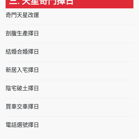
三. 天星奇門擇日
奇門天星改運
剖腹生產擇日
結婚合婚擇日
新居入宅擇日
陰宅破土擇日
買車交車擇日
電話選號擇日