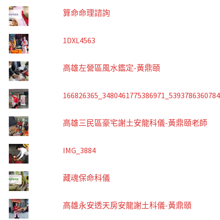
算命命理諮詢
1DXL4563
高雄左營區風水鑑定-黃鼎頤
166826365_3480461775386971_539378636078
高雄三民區豪宅謝土安龍科儀-黃鼎頤老師
IMG_3884
藏魂保命科儀
高雄永安透天房安龍謝土科儀-黃鼎頤