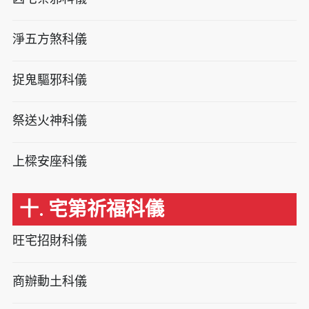
淨五方煞科儀
捉鬼驅邪科儀
祭送火神科儀
上樑安座科儀
十. 宅第祈福科儀
旺宅招財科儀
商辦動土科儀