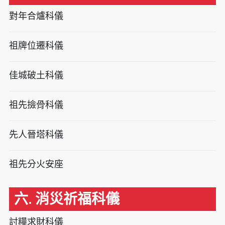
對年合爐科儀
祖牌位遷科儀
佳城破土科儀
祖先撿骨科儀
先人晉塔科儀
祖先分火安座
六. 消災祈福科儀
討糧求財科儀