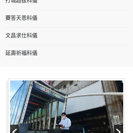
打城超拔科儀
賽答天恩科儀
文昌求仕科儀
延壽祈福科儀