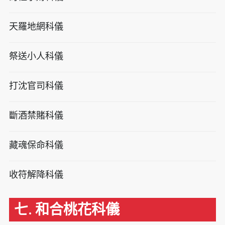
天羅地網科儀
祭送小人科儀
打沈官司科儀
斷酒禁賭科儀
藏魂保命科儀
收符解降科儀
七. 和合桃花科儀