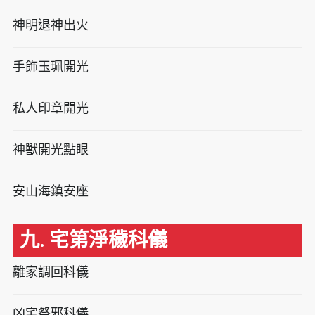
神明退神出火
手飾玉珮開光
私人印章開光
神獸開光點眼
安山海鎮安座
九. 宅第淨穢科儀
離家調回科儀
凶宅祭邪科儀