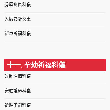
房屋銷售科儀
入厝安龍奠土
新車祈福科儀
十一. 孕幼祈福科儀
改制性情科儀
安胎護命科儀
祈賜子嗣科儀