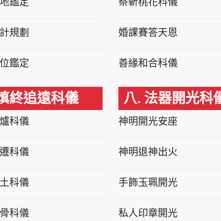
地鑑定
祭斬桃花科儀
計規劃
婚課賽答天恩
位鑑定
善緣和合科儀
 慎終追遠科儀
八. 法器開光科
爐科儀
神明開光安座
遷科儀
神明退神出火
土科儀
手飾玉珮開光
骨科儀
私人印章開光