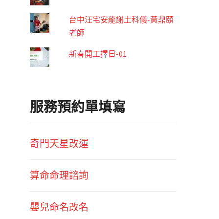
台中汪宅安龍謝土科儀-黃鼎頤
老師
新春開工擇日-01
服務預約單填寫
奇門天星改運
算命命理諮詢
嬰兒命名改名