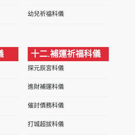
幼兒祈福科儀
儀
十二.補運祈福科儀
探元辰宮科儀
進財補運科儀
催討債務科儀
打城超拔科儀