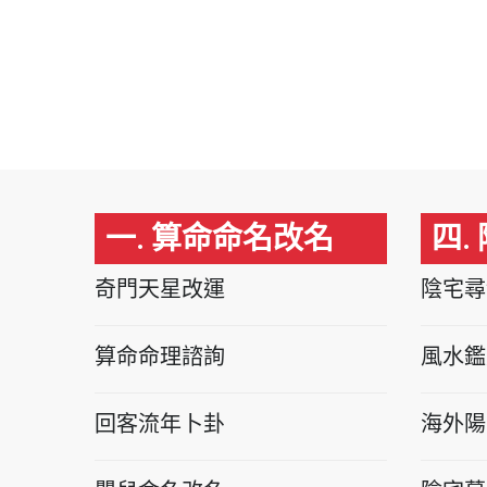
一. 算命命名改名
四.
奇門天星改運
陰宅尋
算命命理諮詢
風水鑑
回客流年卜卦
海外陽