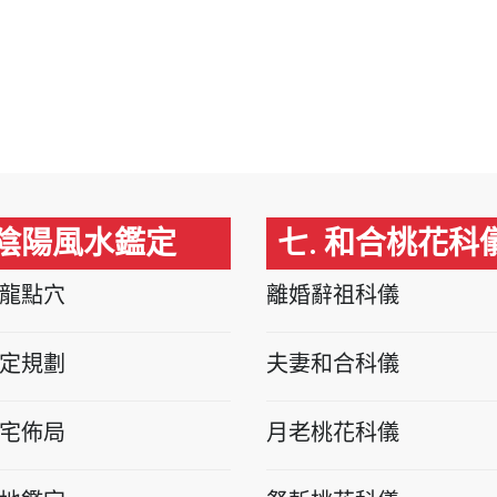
 陰陽風水鑑定
七. 和合桃花科
龍點穴
離婚辭祖科儀
定規劃
夫妻和合科儀
宅佈局
月老桃花科儀