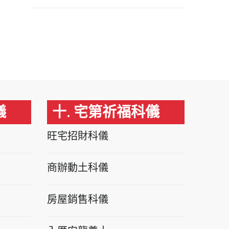
儀
十. 宅第祈福科儀
旺宅招財科儀
商辦動土科儀
房屋銷售科儀