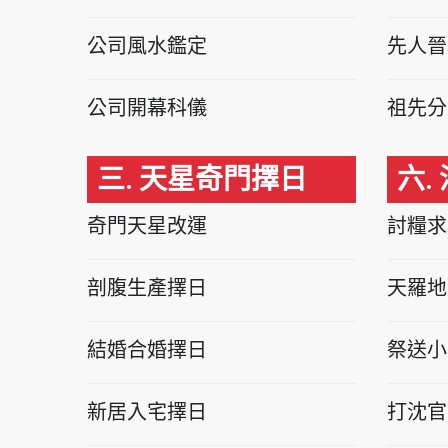
公司風水鑑定
先人晉
公司開幕科儀
祖先分
三. 天星奇門擇日
六.
奇門天星改運
討糧求
剖腹生產擇日
天羅地
結婚合婚擇日
祭送小
新居入宅擇日
打沈官