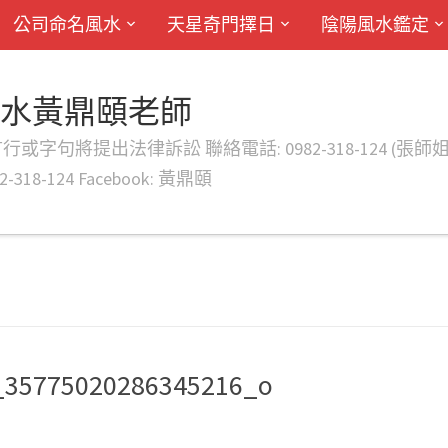
公司命名風水
天星奇門擇日
陰陽風水鑑定
風水黃鼎頤老師
律訴訟 聯絡電話: 0982-318-124 (張師姐) EMAIL: d
-318-124 Facebook: 黃鼎頤
_35775020286345216_o