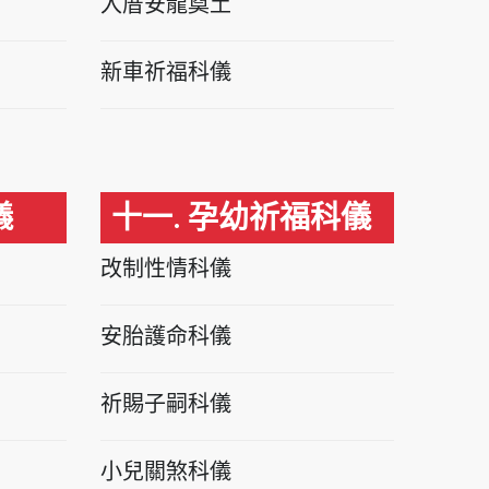
入厝安龍奠土
新車祈福科儀
儀
十一. 孕幼祈福科儀
改制性情科儀
安胎護命科儀
祈賜子嗣科儀
小兒關煞科儀