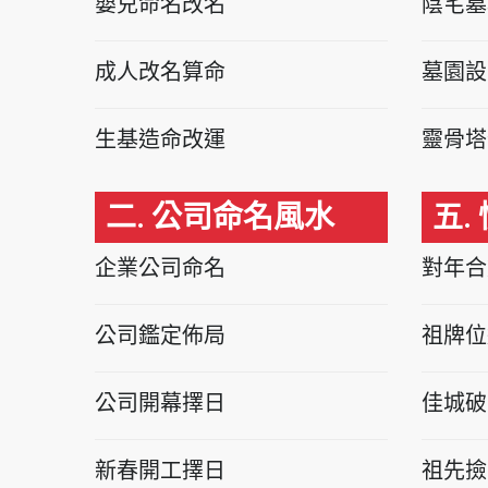
嬰兒命名改名
陰宅墓
成人改名算命
墓園設
生基造命改運
靈骨塔
二. 公司命名風水
五.
企業公司命名
對年合
公司鑑定佈局
祖牌位
公司開幕擇日
佳城破
新春開工擇日
祖先撿