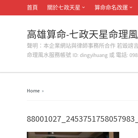
首頁
關於七政天星
算命命名改運
高雄算命-七政天星命理
聲明：本企業網站與律師事務所合作 若毀謗言行或字句將提出法
命理風水服務帳號 ID: dingyihuang 或 電話: 0982
Home
»
88001027_2453751758057983