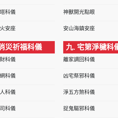
塔科儀
神獸開光點眼
火安座
安山海鎮安座
 消災祈福科儀
九. 宅第淨穢科
財科儀
離家調回科儀
網科儀
凶宅祭邪科儀
人科儀
淨五方煞科儀
司科儀
捉鬼驅邪科儀