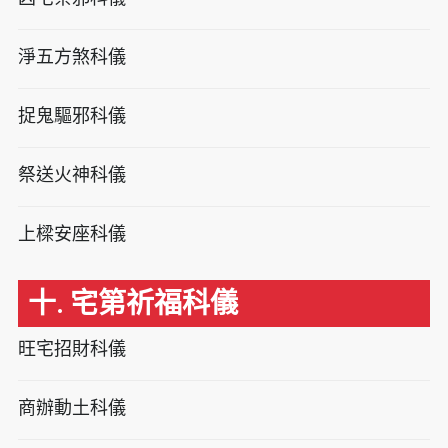
淨五方煞科儀
捉鬼驅邪科儀
祭送火神科儀
上樑安座科儀
十. 宅第祈福科儀
旺宅招財科儀
商辦動土科儀