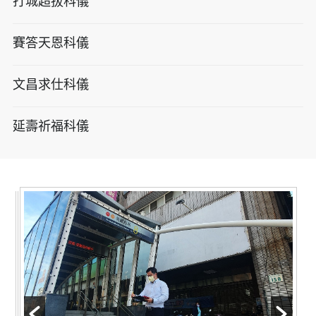
打城超拔科儀
賽答天恩科儀
文昌求仕科儀
延壽祈福科儀