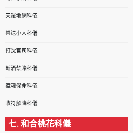
天羅地網科儀
祭送小人科儀
打沈官司科儀
斷酒禁賭科儀
藏魂保命科儀
收符解降科儀
七. 和合桃花科儀