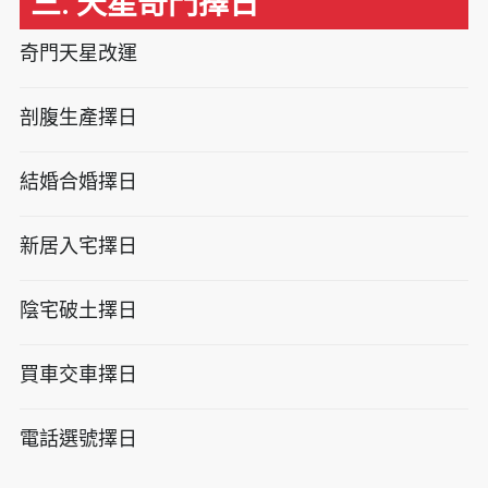
三. 天星奇門擇日
奇門天星改運
剖腹生產擇日
結婚合婚擇日
新居入宅擇日
陰宅破土擇日
買車交車擇日
電話選號擇日