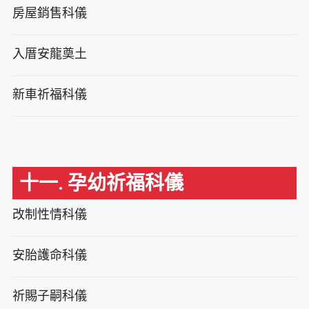
房屋銷售科儀
入厝安龍奠土
新車祈福科儀
十一. 孕幼祈福科儀
改制性情科儀
安胎護命科儀
祈賜子嗣科儀