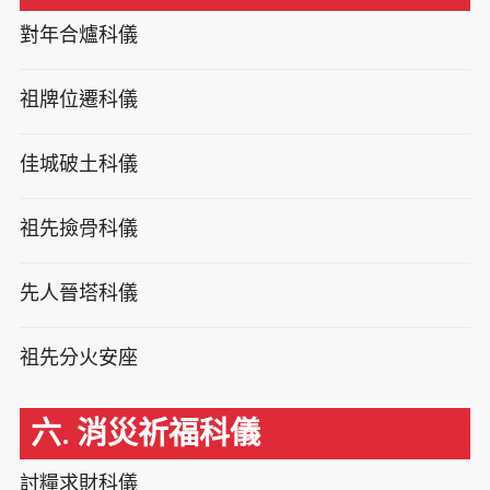
對年合爐科儀
祖牌位遷科儀
佳城破土科儀
祖先撿骨科儀
先人晉塔科儀
祖先分火安座
六. 消災祈福科儀
討糧求財科儀