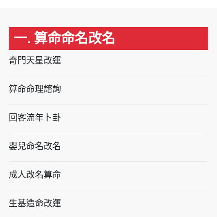
一. 算命命名改名
奇門天星改運
算命命理諮詢
回客流年卜卦
嬰兒命名改名
成人改名算命
生基造命改運