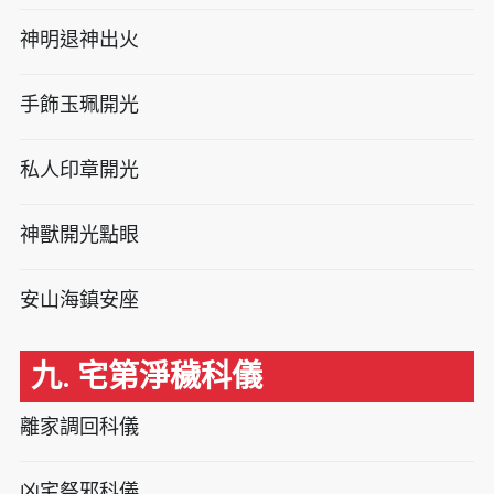
神明退神出火
手飾玉珮開光
私人印章開光
神獸開光點眼
安山海鎮安座
九. 宅第淨穢科儀
離家調回科儀
凶宅祭邪科儀