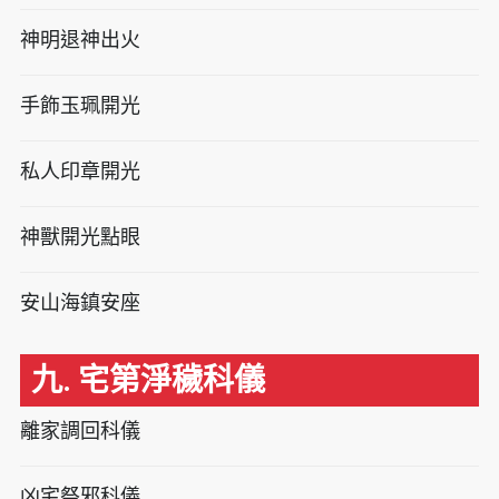
神明退神出火
手飾玉珮開光
私人印章開光
神獸開光點眼
安山海鎮安座
九. 宅第淨穢科儀
離家調回科儀
凶宅祭邪科儀