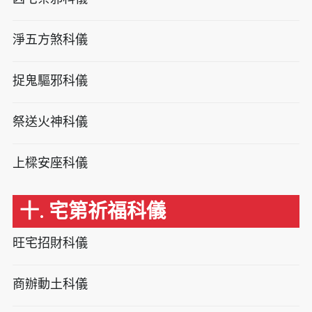
淨五方煞科儀
捉鬼驅邪科儀
祭送火神科儀
上樑安座科儀
十. 宅第祈福科儀
旺宅招財科儀
商辦動土科儀