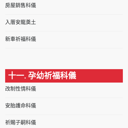
房屋銷售科儀
入厝安龍奠土
新車祈福科儀
十一. 孕幼祈福科儀
改制性情科儀
安胎護命科儀
祈賜子嗣科儀