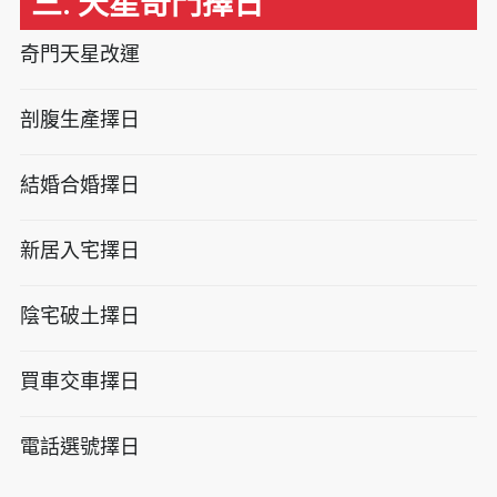
三. 天星奇門擇日
奇門天星改運
剖腹生產擇日
結婚合婚擇日
新居入宅擇日
陰宅破土擇日
買車交車擇日
電話選號擇日