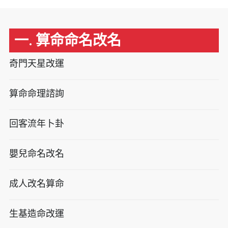
一. 算命命名改名
奇門天星改運
算命命理諮詢
回客流年卜卦
嬰兒命名改名
成人改名算命
生基造命改運