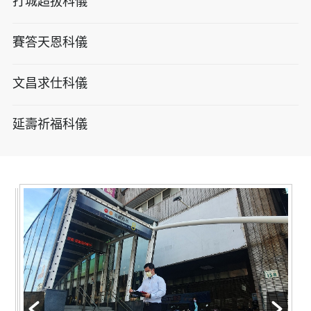
打城超拔科儀
賽答天恩科儀
文昌求仕科儀
延壽祈福科儀