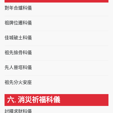
對年合爐科儀
祖牌位遷科儀
佳城破土科儀
祖先撿骨科儀
先人晉塔科儀
祖先分火安座
六. 消災祈福科儀
討糧求財科儀