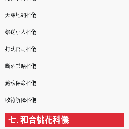
天羅地網科儀
祭送小人科儀
打沈官司科儀
斷酒禁賭科儀
藏魂保命科儀
收符解降科儀
七. 和合桃花科儀