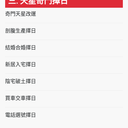
三. 天星奇門擇日
奇門天星改運
剖腹生產擇日
結婚合婚擇日
新居入宅擇日
陰宅破土擇日
買車交車擇日
電話選號擇日