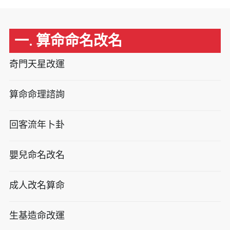
一. 算命命名改名
奇門天星改運
算命命理諮詢
回客流年卜卦
嬰兒命名改名
成人改名算命
生基造命改運