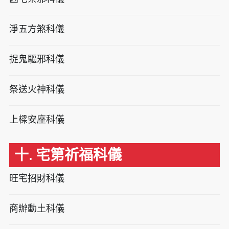
淨五方煞科儀
捉鬼驅邪科儀
祭送火神科儀
上樑安座科儀
十. 宅第祈福科儀
旺宅招財科儀
商辦動土科儀