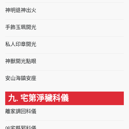
神明退神出火
手飾玉珮開光
私人印章開光
神獸開光點眼
安山海鎮安座
九. 宅第淨穢科儀
離家調回科儀
凶宅祭邪科儀