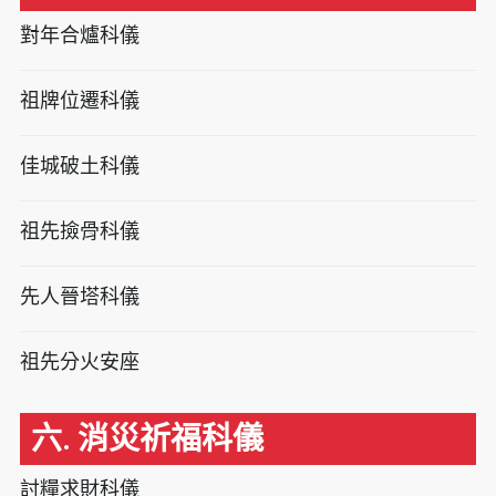
對年合爐科儀
祖牌位遷科儀
佳城破土科儀
祖先撿骨科儀
先人晉塔科儀
祖先分火安座
六. 消災祈福科儀
討糧求財科儀