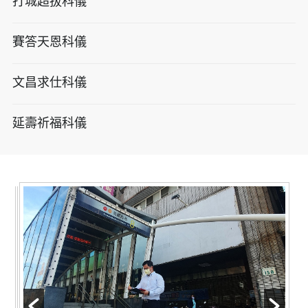
打城超拔科儀
賽答天恩科儀
文昌求仕科儀
延壽祈福科儀