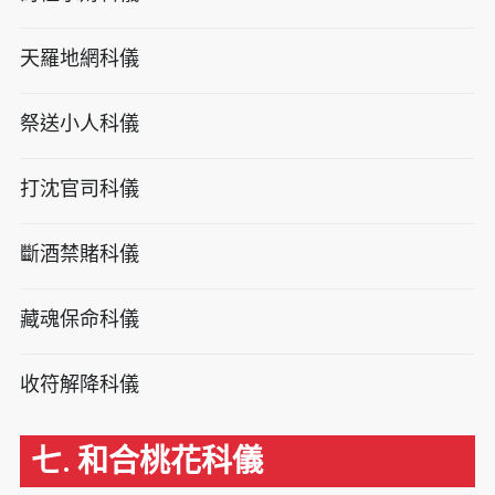
天羅地網科儀
祭送小人科儀
打沈官司科儀
斷酒禁賭科儀
藏魂保命科儀
收符解降科儀
七. 和合桃花科儀