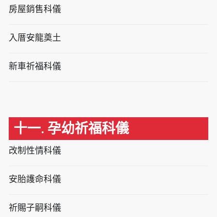
房屋銷售科儀
入厝安龍奠土
新車祈福科儀
十一. 孕幼祈福科儀
改制性情科儀
安胎護命科儀
祈賜子嗣科儀