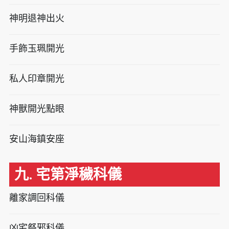
神明退神出火
手飾玉珮開光
私人印章開光
神獸開光點眼
安山海鎮安座
九. 宅第淨穢科儀
離家調回科儀
凶宅祭邪科儀