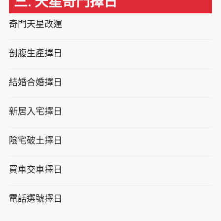
三. 天星奇門擇日
奇門天星改運
剖腹生產擇日
結婚合婚擇日
新居入宅擇日
陰宅破土擇日
買車交車擇日
電話選號擇日