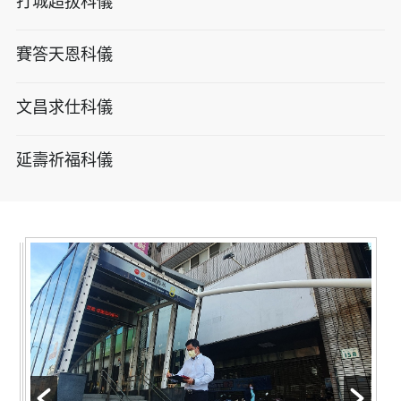
打城超拔科儀
賽答天恩科儀
文昌求仕科儀
延壽祈福科儀