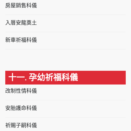
房屋銷售科儀
入厝安龍奠土
新車祈福科儀
十一. 孕幼祈福科儀
改制性情科儀
安胎護命科儀
祈賜子嗣科儀