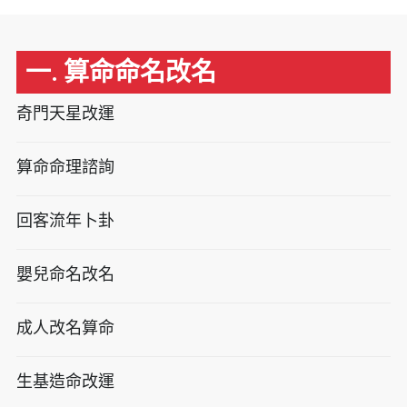
一. 算命命名改名
奇門天星改運
算命命理諮詢
回客流年卜卦
嬰兒命名改名
成人改名算命
生基造命改運