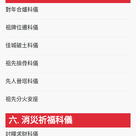
對年合爐科儀
祖牌位遷科儀
佳城破土科儀
祖先撿骨科儀
先人晉塔科儀
祖先分火安座
六. 消災祈福科儀
討糧求財科儀