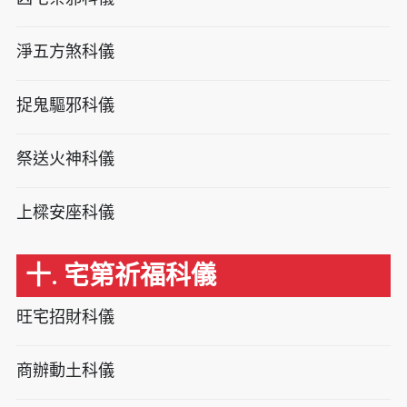
淨五方煞科儀
捉鬼驅邪科儀
祭送火神科儀
上樑安座科儀
十. 宅第祈福科儀
旺宅招財科儀
商辦動土科儀