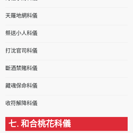
天羅地網科儀
祭送小人科儀
打沈官司科儀
斷酒禁賭科儀
藏魂保命科儀
收符解降科儀
七. 和合桃花科儀