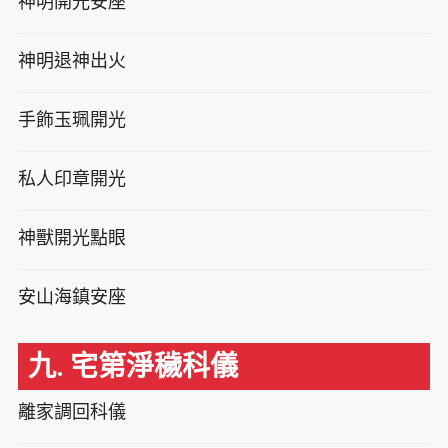
神明開光安座
神明退神出火
手飾玉珮開光
私人印章開光
神獸開光點眼
安山海鎮安座
九. 宅第淨穢科儀
離家調回科儀