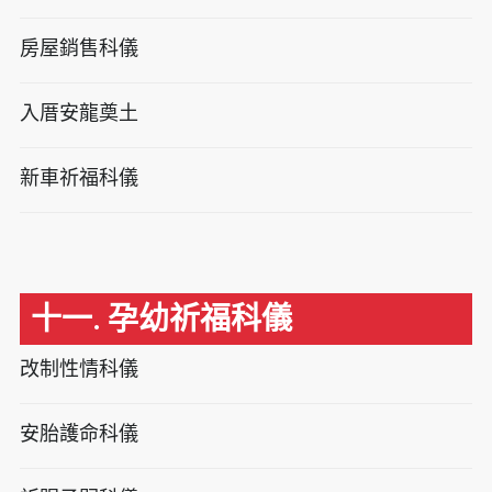
房屋銷售科儀
入厝安龍奠土
新車祈福科儀
十一. 孕幼祈福科儀
改制性情科儀
安胎護命科儀