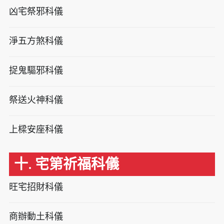
凶宅祭邪科儀
淨五方煞科儀
捉鬼驅邪科儀
祭送火神科儀
上樑安座科儀
十. 宅第祈福科儀
旺宅招財科儀
商辦動土科儀