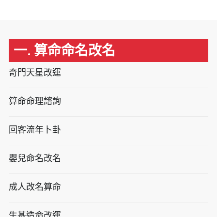
一. 算命命名改名
奇門天星改運
算命命理諮詢
回客流年卜卦
嬰兒命名改名
成人改名算命
生基造命改運