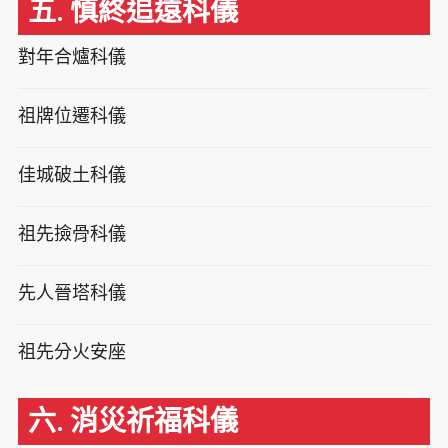
五. 慎終追遠科儀
對年合爐科儀
祖牌位遷科儀
佳城破土科儀
祖先撿骨科儀
先人晉塔科儀
祖先分火安座
六. 消災祈福科儀