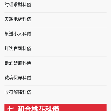
討糧求財科儀
天羅地網科儀
祭送小人科儀
打沈官司科儀
斷酒禁賭科儀
藏魂保命科儀
收符解降科儀
七. 和合桃花科儀