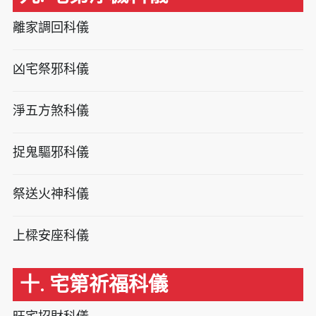
離家調回科儀
凶宅祭邪科儀
淨五方煞科儀
捉鬼驅邪科儀
祭送火神科儀
上樑安座科儀
十. 宅第祈福科儀