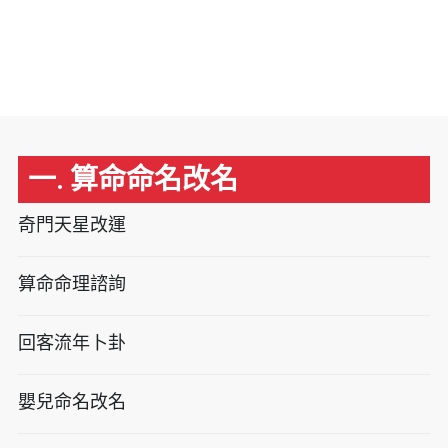
一. 算命命名改名
奇門天星改運
算命命理諮詢
回客流年卜卦
嬰兒命名改名