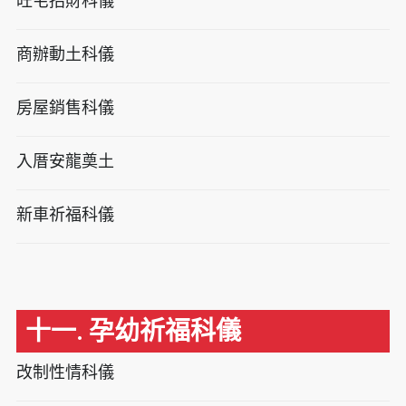
旺宅招財科儀
商辦動土科儀
房屋銷售科儀
入厝安龍奠土
新車祈福科儀
十一. 孕幼祈福科儀
改制性情科儀