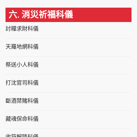
六. 消災祈福科儀
討糧求財科儀
天羅地網科儀
祭送小人科儀
打沈官司科儀
斷酒禁賭科儀
藏魂保命科儀
收符解降科儀