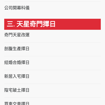
公司開幕科儀
三. 天星奇門擇日
奇門天星改運
剖腹生產擇日
結婚合婚擇日
新居入宅擇日
陰宅破土擇日
買車交車擇日