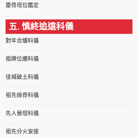
靈骨塔位鑑定
五. 慎終追遠科儀
對年合爐科儀
祖牌位遷科儀
佳城破土科儀
祖先撿骨科儀
先人晉塔科儀
祖先分火安座