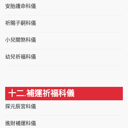
安胎護命科儀
祈賜子嗣科儀
小兒關煞科儀
幼兒祈福科儀
十二.補運祈福科儀
探元辰宮科儀
進財補運科儀