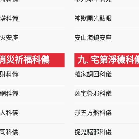
塔科儀
神獸開光點眼
火安座
安山海鎮安座
 消災祈福科儀
九. 宅第淨穢科
財科儀
離家調回科儀
網科儀
凶宅祭邪科儀
人科儀
淨五方煞科儀
司科儀
捉鬼驅邪科儀