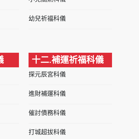
幼兒祈福科儀
儀
十二.補運祈福科儀
探元辰宮科儀
進財補運科儀
催討債務科儀
打城超拔科儀