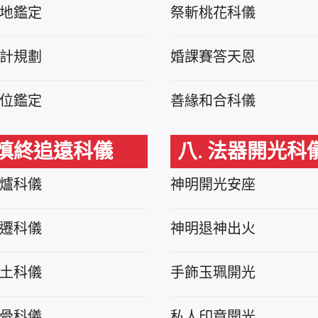
地鑑定
祭斬桃花科儀
計規劃
婚課賽答天恩
位鑑定
善緣和合科儀
 慎終追遠科儀
八. 法器開光科
爐科儀
神明開光安座
遷科儀
神明退神出火
土科儀
手飾玉珮開光
骨科儀
私人印章開光