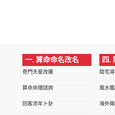
一. 算命命名改名
四.
奇門天星改運
陰宅尋
算命命理諮詢
風水鑑
回客流年卜卦
海外陽