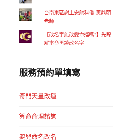
台南東區謝土安龍科儀-黃鼎頤
老師
【改名字能改變命運嗎?】先瞭
解本命再談改名字
服務預約單填寫
奇門天星改運
算命命理諮詢
嬰兒命名改名