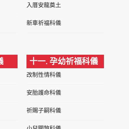
入厝安龍奠土
新車祈福科儀
儀
十一. 孕幼祈福科儀
改制性情科儀
安胎護命科儀
祈賜子嗣科儀
小兒關煞科儀