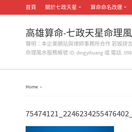
首頁
關於七政天星
算命命名改運
高雄算命-七政天星命理
聲明：本企業網站與律師事務所合作 若毀謗言行或字句將提出法
命理風水服務帳號 ID: dingyihuang 或 電話: 0982
Home
»
75474121_2246234255476402