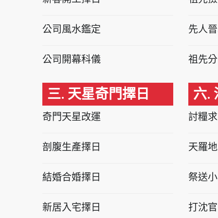
公司風水鑑定
先人晉
公司開幕科儀
祖先分
三. 天星奇門擇日
六.
奇門天星改運
討糧求
剖腹生產擇日
天羅地
結婚合婚擇日
祭送小
新居入宅擇日
打沈官