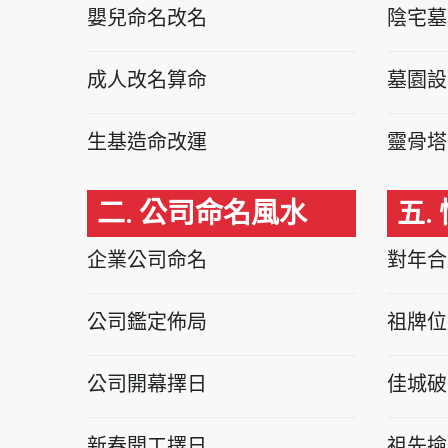
嬰兒命名改名
陰宅墓
成人改名算命
墓園設
生基造命改運
靈骨塔
二. 公司命名風水
五.
企業公司命名
對年合
公司鑑定佈局
祖牌位
公司開幕擇日
佳城破
新春開工擇日
祖先撿