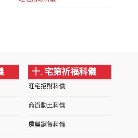
儀
十. 宅第祈福科儀
旺宅招財科儀
商辦動土科儀
房屋銷售科儀