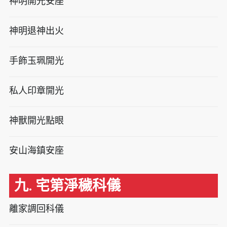
神明開光安座
神明退神出火
手飾玉珮開光
私人印章開光
神獸開光點眼
安山海鎮安座
九. 宅第淨穢科儀
離家調回科儀