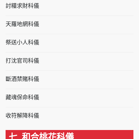
討糧求財科儀
天羅地網科儀
祭送小人科儀
打沈官司科儀
斷酒禁賭科儀
藏魂保命科儀
收符解降科儀
七. 和合桃花科儀