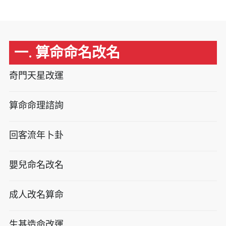
一. 算命命名改名
奇門天星改運
算命命理諮詢
回客流年卜卦
嬰兒命名改名
成人改名算命
生基造命改運