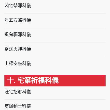
凶宅祭邪科儀
淨五方煞科儀
捉鬼驅邪科儀
祭送火神科儀
上樑安座科儀
十. 宅第祈福科儀
旺宅招財科儀
商辦動土科儀