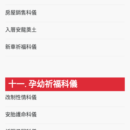
房屋銷售科儀
入厝安龍奠土
新車祈福科儀
十一. 孕幼祈福科儀
改制性情科儀
安胎護命科儀