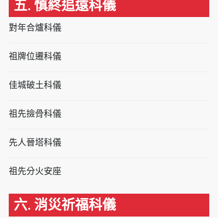
五. 慎終追遠科儀
對年合爐科儀
祖牌位遷科儀
佳城破土科儀
祖先撿骨科儀
先人晉塔科儀
祖先分火安座
六. 消災祈福科儀