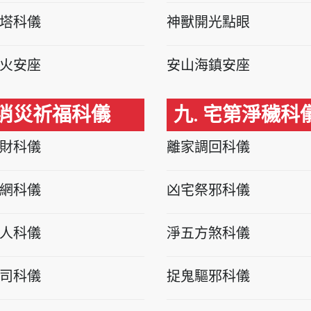
塔科儀
神獸開光點眼
火安座
安山海鎮安座
 消災祈福科儀
九. 宅第淨穢科
財科儀
離家調回科儀
網科儀
凶宅祭邪科儀
人科儀
淨五方煞科儀
司科儀
捉鬼驅邪科儀