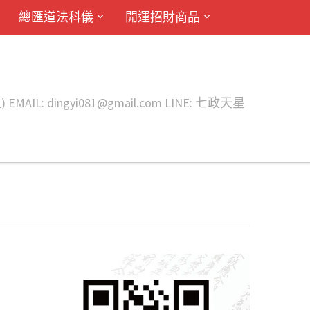
總匯道法科儀
開運招財商品
ingyi081@gmail.com LINE: 七政天星