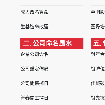
成人改名算命
墓園設
生基造命改運
靈骨塔
二. 公司命名風水
五.
企業公司命名
對年合
公司鑑定佈局
祖牌位
公司開幕擇日
佳城破
新春開工擇日
祖先撿