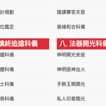
計規劃
婚課賽答天恩
位鑑定
善緣和合科儀
 慎終追遠科儀
八. 法器開光科
爐科儀
神明開光安座
遷科儀
神明退神出火
土科儀
手飾玉珮開光
骨科儀
私人印章開光