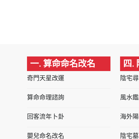
一. 算命命名改名
四.
奇門天星改運
陰宅尋
算命命理諮詢
風水鑑
回客流年卜卦
海外陽
嬰兒命名改名
陰宅墓