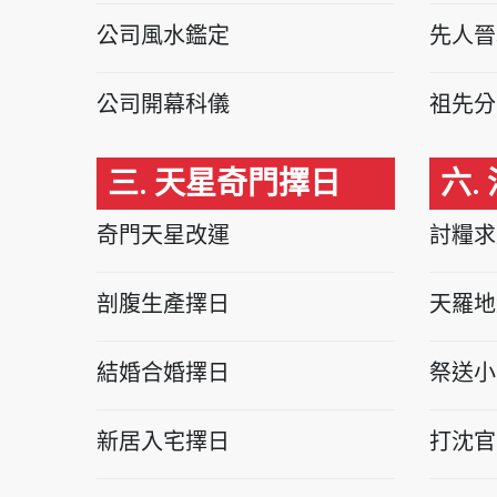
公司風水鑑定
先人晉
公司開幕科儀
祖先分
三. 天星奇門擇日
六.
奇門天星改運
討糧求
剖腹生產擇日
天羅地
結婚合婚擇日
祭送小
新居入宅擇日
打沈官