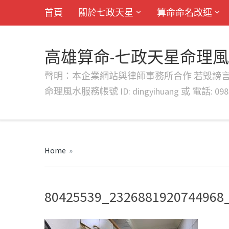
首頁
關於七政天星
算命命名改運
高雄算命-七政天星命理
聲明：本企業網站與律師事務所合作 若毀謗言行或字句將提出法
命理風水服務帳號 ID: dingyihuang 或 電話: 0982
Home
»
80425539_2326881920744968