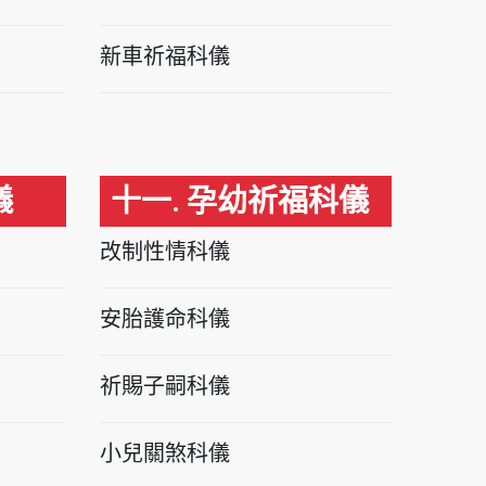
新車祈福科儀
儀
十一. 孕幼祈福科儀
改制性情科儀
安胎護命科儀
祈賜子嗣科儀
小兒關煞科儀