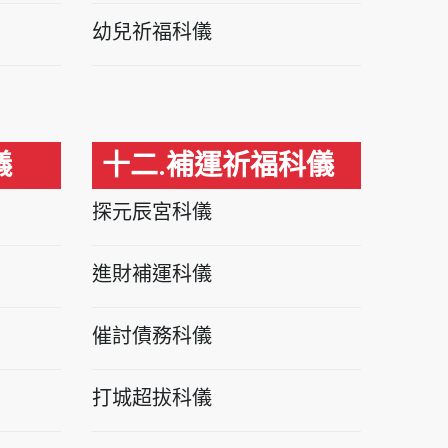
幼兒祈福科儀
儀
十二.補運祈福科儀
探元辰宮科儀
進財補運科儀
催討債務科儀
打城超拔科儀