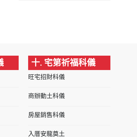
儀
十. 宅第祈福科儀
旺宅招財科儀
商辦動土科儀
房屋銷售科儀
入厝安龍奠土