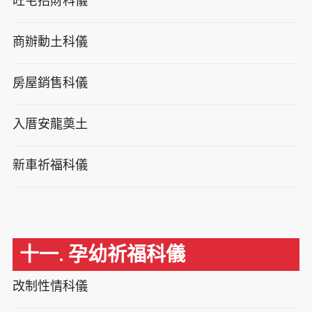
旺宅招財科儀
商辦動土科儀
房屋銷售科儀
入厝安龍奠土
新車祈福科儀
十一. 孕幼祈福科儀
改制性情科儀