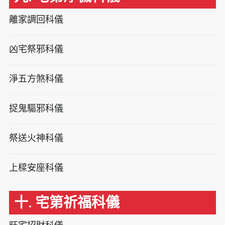
離家調回科儀
凶宅祭邪科儀
淨五方煞科儀
捉鬼驅邪科儀
祭送火神科儀
上樑安座科儀
十. 宅第祈福科儀