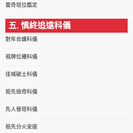
靈骨塔位鑑定
五. 慎終追遠科儀
對年合爐科儀
祖牌位遷科儀
佳城破土科儀
祖先撿骨科儀
先人晉塔科儀
祖先分火安座