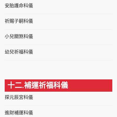
安胎護命科儀
祈賜子嗣科儀
小兒關煞科儀
幼兒祈福科儀
十二.補運祈福科儀
探元辰宮科儀
進財補運科儀