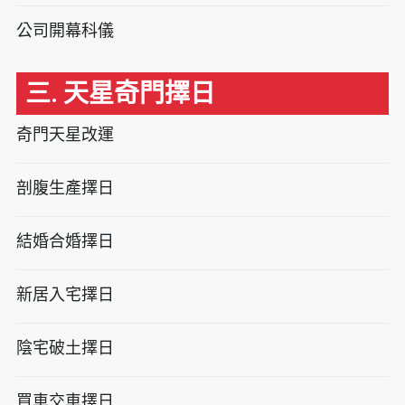
公司開幕科儀
三. 天星奇門擇日
奇門天星改運
剖腹生產擇日
結婚合婚擇日
新居入宅擇日
陰宅破土擇日
買車交車擇日