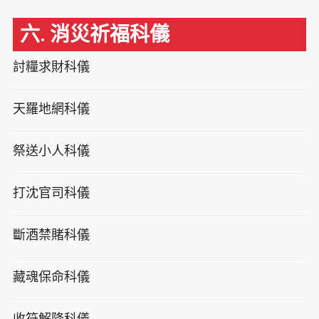
六. 消災祈福科儀
討糧求財科儀
天羅地網科儀
祭送小人科儀
打沈官司科儀
斷酒禁賭科儀
藏魂保命科儀
收符解降科儀