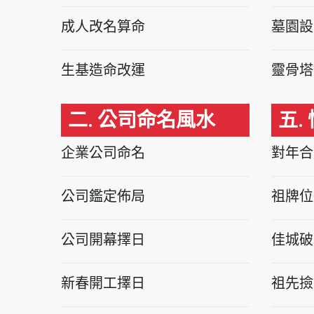
成人改名算命
墓園設
生基造命改運
靈骨塔
二. 公司命名風水
五.
企業公司命名
對年合
公司鑑定佈局
祖牌位
公司開幕擇日
佳城破
新春開工擇日
祖先撿