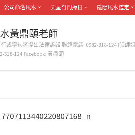
公司命名風水
天星奇門擇日
陰陽風水鑑定
風水黃鼎頤老師
律訴訟 聯絡電話: 0982-318-124 (張師姐) EMAIL: d
-318-124 Facebook: 黃鼎頤
_7707113440220807168_n