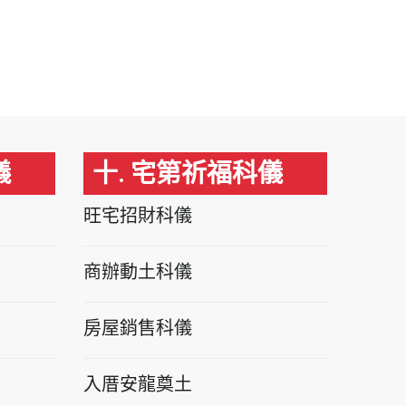
儀
十. 宅第祈福科儀
旺宅招財科儀
商辦動土科儀
房屋銷售科儀
入厝安龍奠土