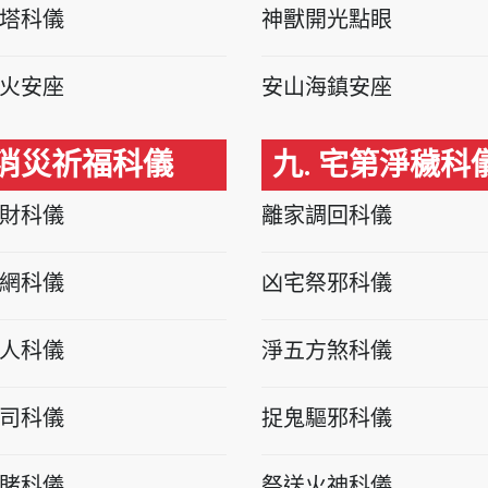
塔科儀
神獸開光點眼
火安座
安山海鎮安座
 消災祈福科儀
九. 宅第淨穢科
財科儀
離家調回科儀
網科儀
凶宅祭邪科儀
人科儀
淨五方煞科儀
司科儀
捉鬼驅邪科儀
賭科儀
祭送火神科儀