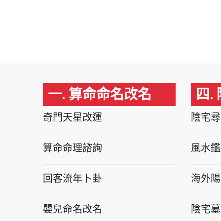
一. 算命命名改名
四.
奇門天星改運
陰宅尋
算命命理諮詢
風水鑑
回客流年卜卦
海外陽
嬰兒命名改名
陰宅墓