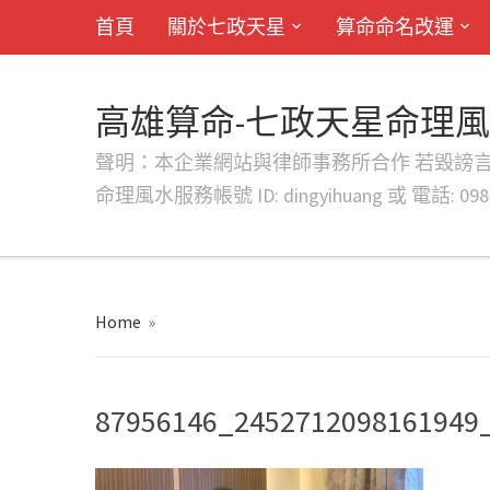
首頁
關於七政天星
算命命名改運
高雄算命-七政天星命理
聲明：本企業網站與律師事務所合作 若毀謗言行或字句將提出法
命理風水服務帳號 ID: dingyihuang 或 電話: 0982
Home
»
87956146_2452712098161949