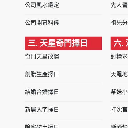
公司風水鑑定
先人晉
公司開幕科儀
祖先分
三. 天星奇門擇日
六.
奇門天星改運
討糧求
剖腹生產擇日
天羅地
結婚合婚擇日
祭送小
新居入宅擇日
打沈官
陰宅破土擇日
斷酒禁