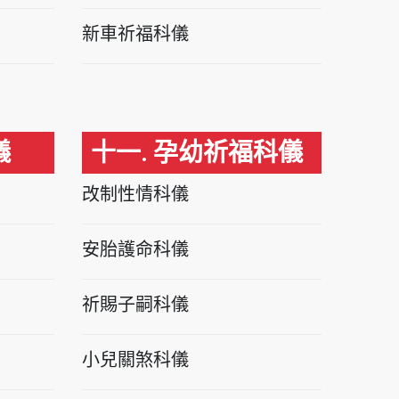
新車祈福科儀
儀
十一. 孕幼祈福科儀
改制性情科儀
安胎護命科儀
祈賜子嗣科儀
小兒關煞科儀