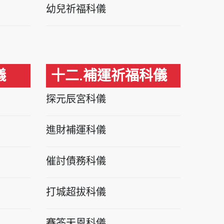
幼兒祈福科儀
儀
十二.補運祈福科儀
探元辰宮科儀
進財補運科儀
催討債務科儀
打城超拔科儀
賽答天恩科儀