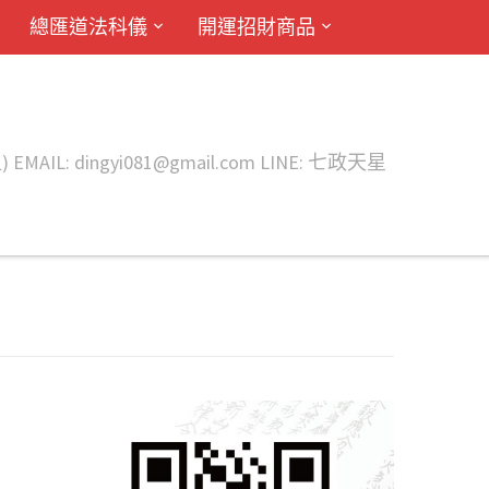
總匯道法科儀
開運招財商品
ingyi081@gmail.com LINE: 七政天星