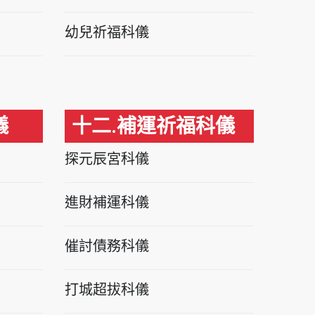
幼兒祈福科儀
儀
十二.補運祈福科儀
探元辰宮科儀
進財補運科儀
催討債務科儀
打城超拔科儀