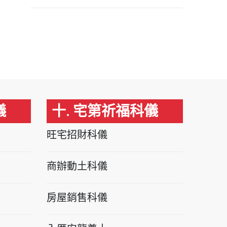
儀
十. 宅第祈福科儀
旺宅招財科儀
商辦動土科儀
房屋銷售科儀