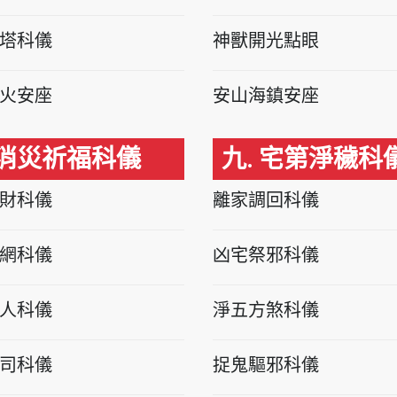
塔科儀
神獸開光點眼
火安座
安山海鎮安座
 消災祈福科儀
九. 宅第淨穢科
財科儀
離家調回科儀
網科儀
凶宅祭邪科儀
人科儀
淨五方煞科儀
司科儀
捉鬼驅邪科儀