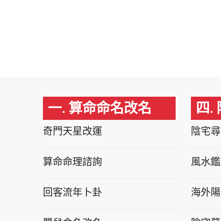
一. 算命命名改名
四.
奇門天星改運
陰宅尋
算命命理諮詢
風水鑑
回客流年卜卦
海外陽