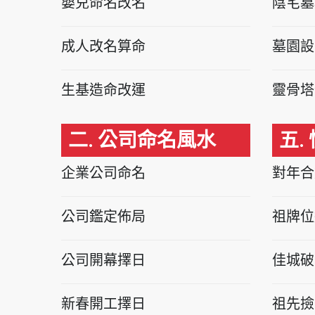
嬰兒命名改名
陰宅墓
成人改名算命
墓園設
生基造命改運
靈骨塔
二. 公司命名風水
五.
企業公司命名
對年合
公司鑑定佈局
祖牌位
公司開幕擇日
佳城破
新春開工擇日
祖先撿