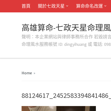
首頁
關於七政天星
算命命名改運
高雄算命-七政天星命理
聲明：本企業網站與律師事務所合作 若毀謗言行或字句將提出法
命理風水服務帳號 ID: dingyihuang 或 電話: 0982
Home
»
88124617_2452583394841486