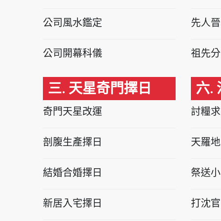
公司風水鑑定
先人晉
公司開幕科儀
祖先分
三. 天星奇門擇日
六.
奇門天星改運
討糧求
剖腹生產擇日
天羅地
結婚合婚擇日
祭送小
新居入宅擇日
打沈官