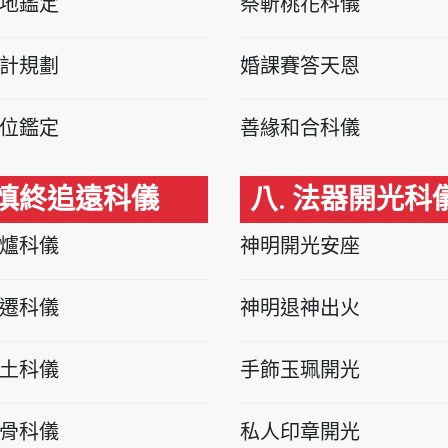
地鑑定
祭斬桃花科儀
計規劃
婚課賽答天恩
位鑑定
善緣和合科儀
 慎終追遠科儀
八. 法器開光科
爐科儀
神明開光安座
遷科儀
神明退神出火
土科儀
手飾玉珮開光
骨科儀
私人印章開光