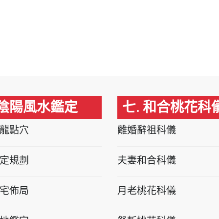
 陰陽風水鑑定
七. 和合桃花科
龍點穴
離婚辭祖科儀
定規劃
夫妻和合科儀
宅佈局
月老桃花科儀