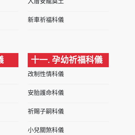
入厝安龍奠土
新車祈福科儀
儀
十一. 孕幼祈福科儀
改制性情科儀
安胎護命科儀
祈賜子嗣科儀
小兒關煞科儀