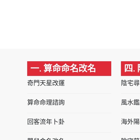
一. 算命命名改名
四.
奇門天星改運
陰宅尋
算命命理諮詢
風水鑑
回客流年卜卦
海外陽