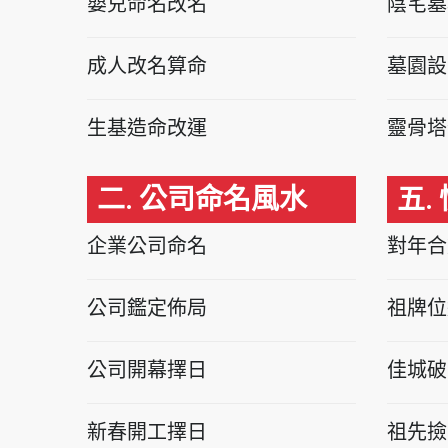
嬰兒命名改名
陰宅墓
成人改名算命
墓園設
生基造命改運
靈骨塔
二. 公司命名風水
五.
企業公司命名
對年合
公司鑑定佈局
祖牌位
公司開幕擇日
佳城破
新春開工擇日
祖先撿