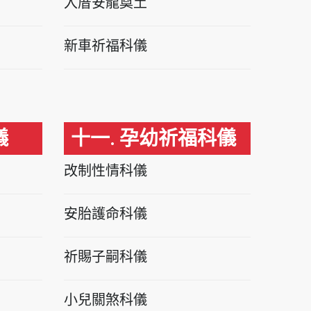
入厝安龍奠土
新車祈福科儀
儀
十一. 孕幼祈福科儀
改制性情科儀
安胎護命科儀
祈賜子嗣科儀
小兒關煞科儀