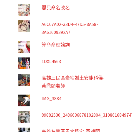
嬰兒命名改名
A6C07A02-33D4-47D5-8A58-
3A61609392A7
算命命理諮詢
1DXL4563
高雄三民區豪宅謝土安龍科儀-
黃鼎頤老師
IMG_3884
89882530_2486636878102804_310861684974
高雄左營區風水鑑定-黃鼎頤