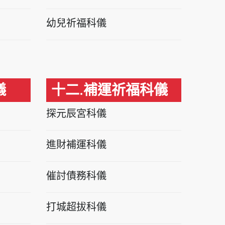
幼兒祈福科儀
儀
十二.補運祈福科儀
探元辰宮科儀
進財補運科儀
催討債務科儀
打城超拔科儀