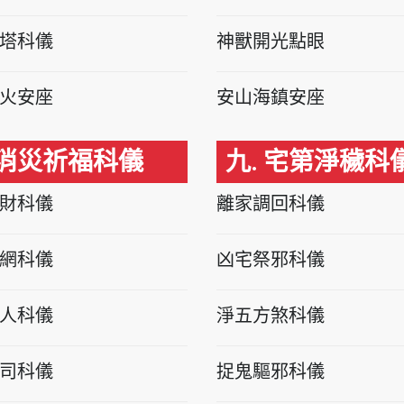
塔科儀
神獸開光點眼
火安座
安山海鎮安座
 消災祈福科儀
九. 宅第淨穢科
財科儀
離家調回科儀
網科儀
凶宅祭邪科儀
人科儀
淨五方煞科儀
司科儀
捉鬼驅邪科儀