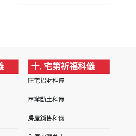
儀
十. 宅第祈福科儀
旺宅招財科儀
商辦動土科儀
房屋銷售科儀