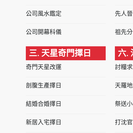
公司風水鑑定
先人晉
公司開幕科儀
祖先分
三. 天星奇門擇日
六.
奇門天星改運
討糧求
剖腹生產擇日
天羅地
結婚合婚擇日
祭送小
新居入宅擇日
打沈官