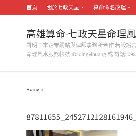
首頁
關於七政天星
算命命名改運
高雄算命-七政天星命理
聲明：本企業網站與律師事務所合作 若毀謗言行或字句將提出法
命理風水服務帳號 ID: dingyihuang 或 電話: 0982
Home
»
87811655_2452712128161946