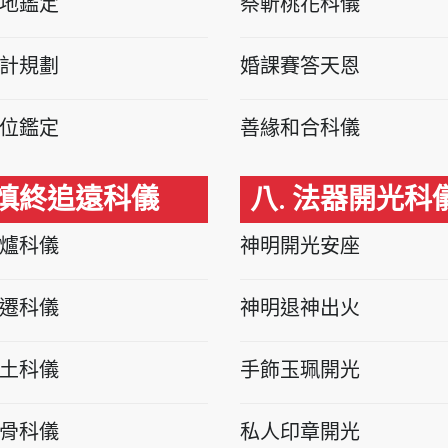
地鑑定
祭斬桃花科儀
計規劃
婚課賽答天恩
位鑑定
善緣和合科儀
 慎終追遠科儀
八. 法器開光科
爐科儀
神明開光安座
遷科儀
神明退神出火
土科儀
手飾玉珮開光
骨科儀
私人印章開光