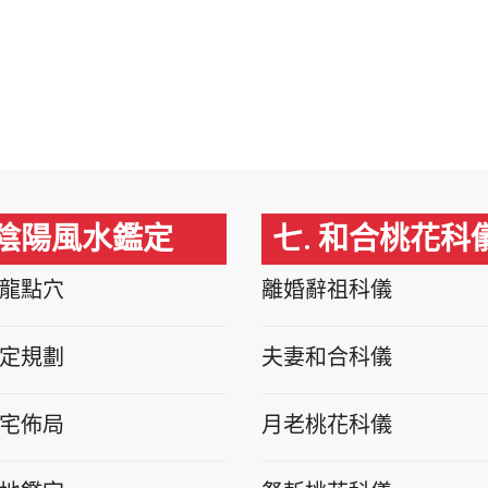
 陰陽風水鑑定
七. 和合桃花科
龍點穴
離婚辭祖科儀
定規劃
夫妻和合科儀
宅佈局
月老桃花科儀