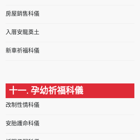
房屋銷售科儀
入厝安龍奠土
新車祈福科儀
十一. 孕幼祈福科儀
改制性情科儀
安胎護命科儀