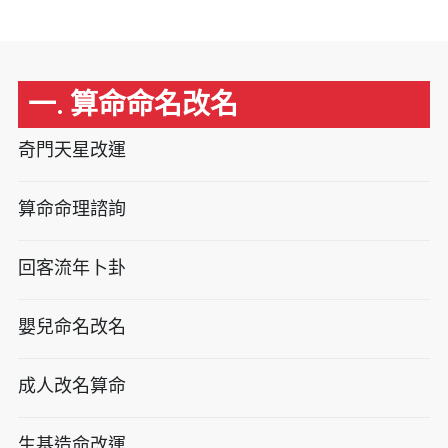
一. 算命命名改名
奇門天星改運
算命命理諮詢
回客流年卜卦
嬰兒命名改名
成人改名算命
生基造命改運