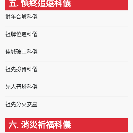
五. 慎終追遠科儀
對年合爐科儀
祖牌位遷科儀
佳城破土科儀
祖先撿骨科儀
先人晉塔科儀
祖先分火安座
六. 消災祈福科儀