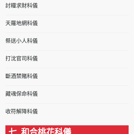
討糧求財科儀
天羅地網科儀
祭送小人科儀
打沈官司科儀
斷酒禁賭科儀
藏魂保命科儀
收符解降科儀
七. 和合桃花科儀