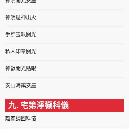
神明開光安座
神明退神出火
手飾玉珮開光
私人印章開光
神獸開光點眼
安山海鎮安座
九. 宅第淨穢科儀
離家調回科儀