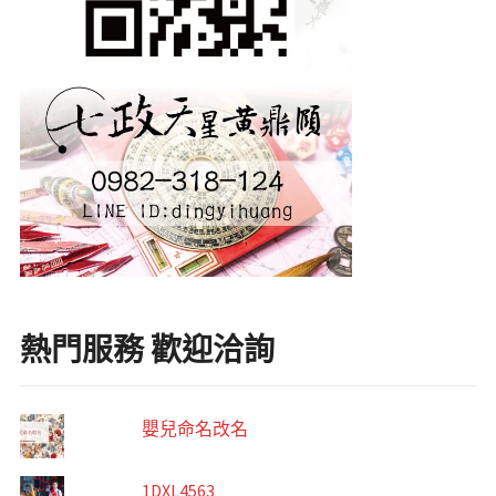
熱門服務 歡迎洽詢
嬰兒命名改名
1DXL4563