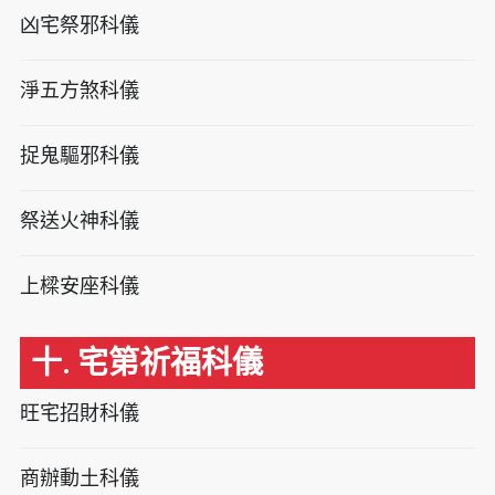
凶宅祭邪科儀
淨五方煞科儀
捉鬼驅邪科儀
祭送火神科儀
上樑安座科儀
十. 宅第祈福科儀
旺宅招財科儀
商辦動土科儀