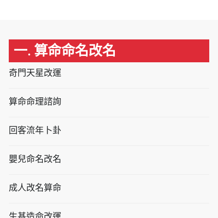
一. 算命命名改名
奇門天星改運
算命命理諮詢
回客流年卜卦
嬰兒命名改名
成人改名算命
生基造命改運