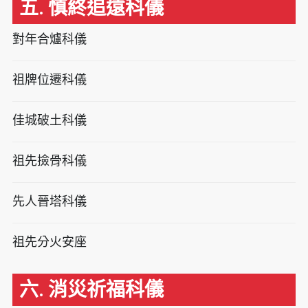
五. 慎終追遠科儀
對年合爐科儀
祖牌位遷科儀
佳城破土科儀
祖先撿骨科儀
先人晉塔科儀
祖先分火安座
六. 消災祈福科儀