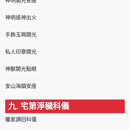
神明開光安座
神明退神出火
手飾玉珮開光
私人印章開光
神獸開光點眼
安山海鎮安座
九. 宅第淨穢科儀
離家調回科儀