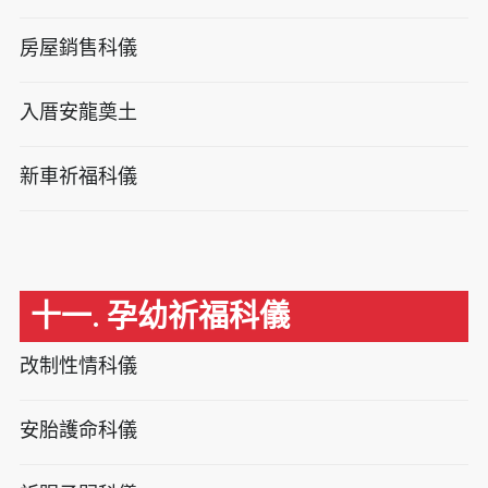
房屋銷售科儀
入厝安龍奠土
新車祈福科儀
十一. 孕幼祈福科儀
改制性情科儀
安胎護命科儀